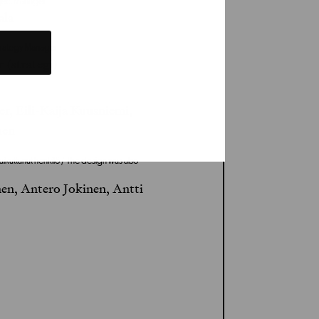
roject Manager
ala
 Strategy Manager
 (strategi)
r, Eili-Kaija Kuusniemi,
nen
aikuttanut henkilö / The design was also
nen, Antero Jokinen, Antti