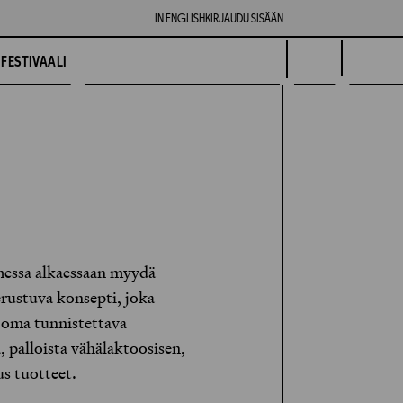
IN ENGLISH
KIRJAUDU SISÄÄN
FESTIVAALI
messa alkaessaan myydä
erustuva konsepti, joka
n oma tunnistettava
, palloista vähälaktoosisen,
us tuotteet.