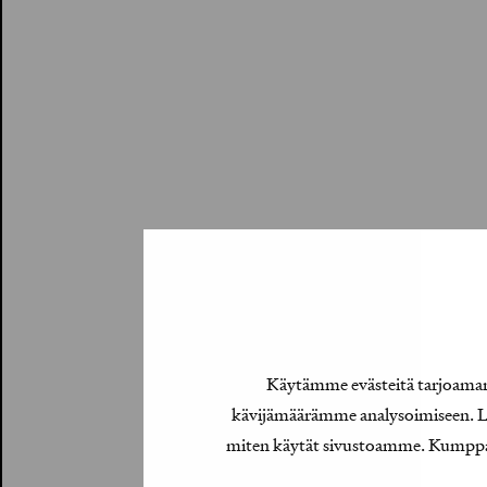
Käytämme evästeitä tarjoamamm
kävijämäärämme analysoimiseen. Lis
miten käytät sivustoamme. Kumppanimm