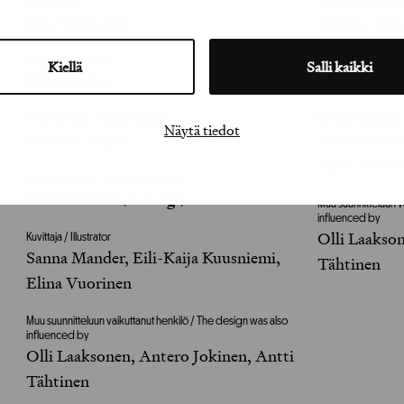
Copywriter
Projektijohtaja / P
Iina Merikallio
Kimmo Tup
Tuottaja / Producer
Strategiajohtaja /
Kiellä
Salli kaikki
Elina Fredén
Peter Barmer
Projektijohtaja / Project Manager
Kuvittaja / Illustrator
Näytä tiedot
Kimmo Tupala
Sanna Mande
Elina Vuori
Strategiajohtaja / Strategy Manager
Peter Barmer (strategi)
Muu suunnitteluun v
influenced by
Olli Laakso
Kuvittaja / Illustrator
Sanna Mander, Eili-Kaija Kuusniemi,
Tähtinen
Elina Vuorinen
Muu suunnitteluun vaikuttanut henkilö / The design was also
influenced by
Olli Laaksonen, Antero Jokinen, Antti
Tähtinen