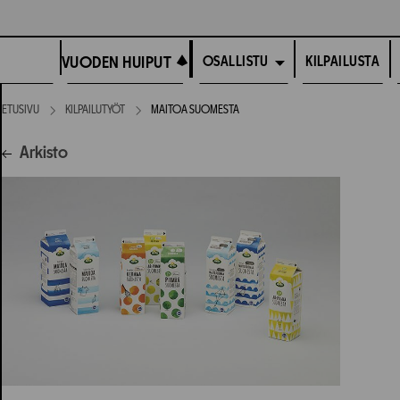
Siirry
suoraan
VUODEN HUIPUT
sisältöön
VUODEN HUIPUT
KILPAILUSTA
OSALLISTU
ETUSIVU
KILPAILUTYÖT
MAITOA SUOMESTA
Arkisto