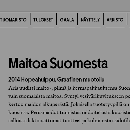
TUOMARISTO
TULOKSET
GAALA
NÄYTTELY
ARKISTO
Maitoa Suomesta
2014
Hopeahuippu,
Graafinen muotoilu
Arla uudisti maito-, piimä ja kermapakkauksensa Suo
vain suomalaista maitoa. Syntyi vesivärikuvitukseen p
kertoo maidon alkuperästä. Jokaisella tuotetyypillä o
kuosinsa. Perusmaidot tunnistaa raidoitetusta kuosista
aalloista laktoosittomat tuotteet ja kolmioista asidofil