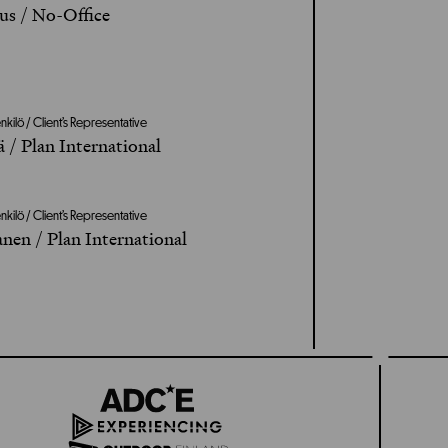
us / No-Office
kilö / Client’s Representative
ä / Plan International
kilö / Client’s Representative
nen / Plan International