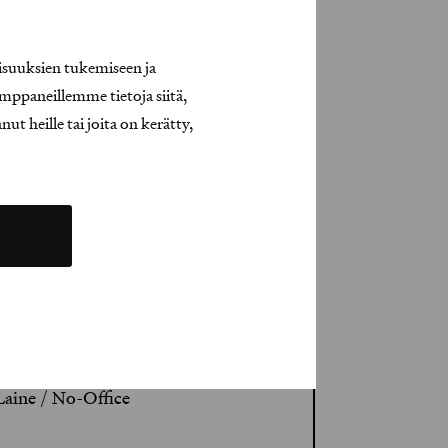
vainen, Niklas Harju
isuuksien tukemiseen ja
anen
mppaneillemme tietoja siitä,
t heille tai joita on kerätty,
, Juha Ilmari Laine / No-
, Juha Ilmari Laine / No-
ographer
 / No-Office
Laine / No-Office