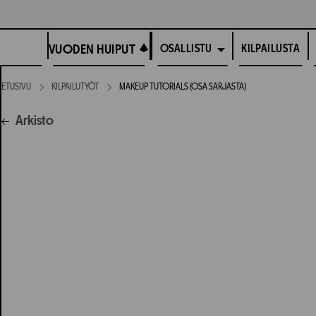
Siirry
suoraan
VUODEN HUIPUT
sisältöön
VUODEN HUIPUT
KILPAILUSTA
OSALLISTU
ETUSIVU
KILPAILUTYÖT
MAKEUP TUTORIALS (OSA SARJASTA)
Arkisto