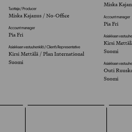
Miska Kajan
Tuottaja / Producer
Miska Kajanus / No-Office
Account manager
Pia Fri
Account manager
Pia Fri
Asiakkaan vastuuhen
Kirsi Mettäl
Asiakkaan vastuuhenkilö / Client’s Representative
Suomi
Kirsi Mettälä / Plan International
Suomi
Asiakkaan vastuuhen
Outi Ruuska
Suomi