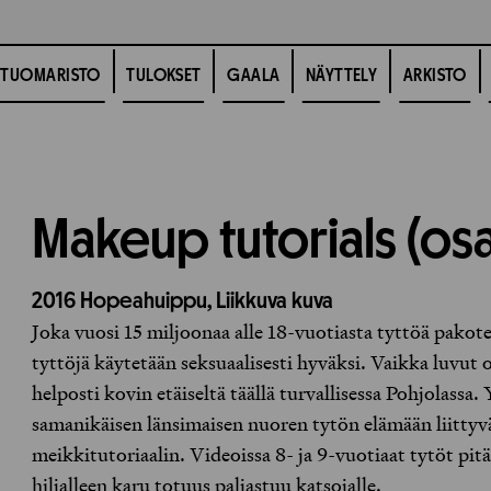
TUOMARISTO
TULOKSET
GAALA
NÄYTTELY
ARKISTO
Makeup tutorials (osa
2016
Hopeahuippu,
Liikkuva kuva
Joka vuosi 15 miljoonaa alle 18-vuotiasta tyttöä pakote
tyttöjä käytetään seksuaalisesti hyväksi. Vaikka luvut 
helposti kovin etäiseltä täällä turvallisessa Pohjolass
samanikäisen länsimaisen nuoren tytön elämään liittyv
meikkitutoriaalin. Videoissa 8- ja 9-vuotiaat tytöt pi
hiljalleen karu totuus paljastuu katsojalle.