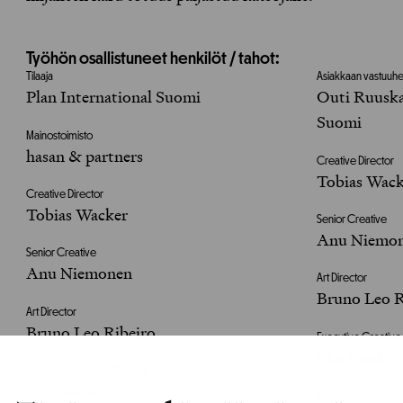
Työhön osallistuneet henkilöt / tahot:
Tilaaja
Asiakkaan vastuuhen
Plan International Suomi
Outi Ruuska
Suomi
Mainostoimisto
hasan & partners
Creative Director
Tobias Wac
Creative Director
Tobias Wacker
Senior Creative
Anu Niemo
Senior Creative
Anu Niemonen
Art Director
Bruno Leo R
Art Director
Bruno Leo Ribeiro
Executive Creative
Eka Ruola
Executive Creative Director
Eka Ruola
Tuottaja / Producer