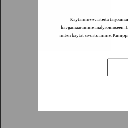
Käytämme evästeitä tarjoamamm
kävijämäärämme analysoimiseen. Lis
miten käytät sivustoamme. Kumppanimm