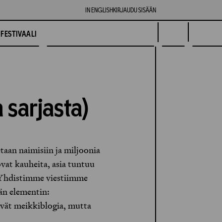
IN ENGLISH
KIRJAUDU SISÄÄN
FESTIVAALI
 sarjasta)
taan naimisiin ja miljoonia
ovat kauheita, asia tuntuu
a. Yhdistimme viestiimme
än elementin:
tävät meikkiblogia, mutta