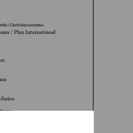
kilö / Client’s Representative
nen / Plan International
ker
nen
ibeiro
 Director