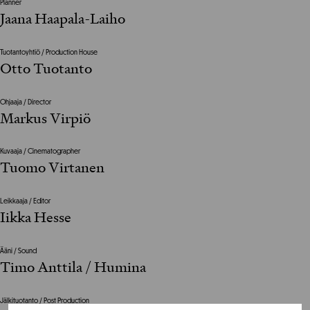
Planner
Jaana Haapala-Laiho
Tuotantoyhtiö / Production House
Otto Tuotanto
Ohjaaja / Director
Markus Virpiö
Kuvaaja / Cinematographer
Tuomo Virtanen
Leikkaaja / Editor
Iikka Hesse
Ääni / Sound
Timo Anttila / Humina
Jälkituotanto / Post Production