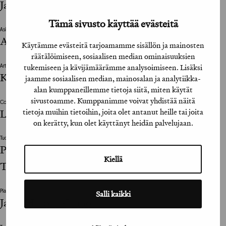
James Post
Tämä sivusto käyttää evästeitä
Asiakkaan vastuuhenkilö / Client’s Representative
Anu Koskinen, Joni Viitanen
Käytämme evästeitä tarjoamamme sisällön ja mainosten
räätälöimiseen, sosiaalisen median ominaisuuksien
tukemiseen ja kävijämäärämme analysoimiseen. Lisäksi
Art Director
Kimmo Kivilahti
jaamme sosiaalisen median, mainosalan ja analytiikka-
alan kumppaneillemme tietoja siitä, miten käytät
sivustoamme. Kumppanimme voivat yhdistää näitä
Copywriter
tietoja muihin tietoihin, joita olet antanut heille tai joita
Lasse Paasto
on kerätty, kun olet käyttänyt heidän palvelujaan.
Tuottaja / Producer
Päivi Juusola / Folk, Katariina Lehtonen / Otto
Kiellä
Tuotanto
Salli kaikki
Planner
Jaana Haapala-Laiho