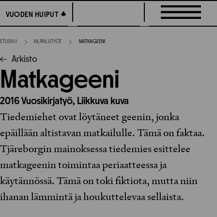
Siirry
VUODEN HUIPUT
VUODEN HUIPUT
suoraan
sisältöön
ETUSIVU
KILPAILUTYÖT
MATKAGEENI
Arkisto
Matkageeni
2016
Vuosikirjatyö,
Liikkuva kuva
Tiedemiehet ovat löytäneet geenin, jonka
epäillään altistavan matkailulle. Tämä on faktaa.
Tjäreborgin mainoksessa tiedemies esittelee
matkageenin toimintaa periaatteessa ja
käytännössä. Tämä on toki fiktiota, mutta niin
ihanan lämmintä ja houkuttelevaa sellaista.