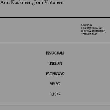
Anu Koskinen, Joni Viitanen
GRAFIA RY
GRAFIA(AT)GRAFIA.FI
UUDENMAANKATU 11 B 9,
00120 HELSINKI
INSTAGRAM
LINKEDIN
FACEBOOK
VIMEO
FLICKR