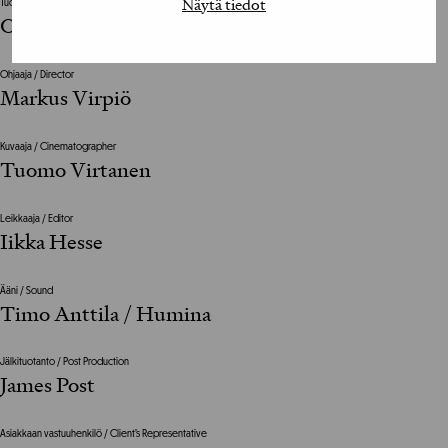
Näytä tiedot
Tuotantoyhtiö / Production House
Otto Tuotanto
Ohjaaja / Director
Markus Virpiö
Kuvaaja / Cinematographer
Tuomo Virtanen
Leikkaaja / Editor
Iikka Hesse
Ääni / Sound
Timo Anttila / Humina
Jälkituotanto / Post Production
James Post
Asiakkaan vastuuhenkilö / Client’s Representative