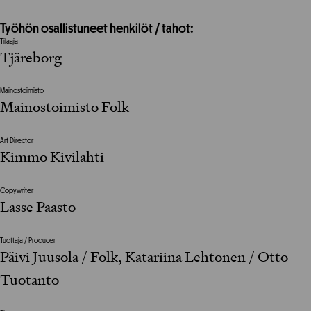
Työhön osallistuneet henkilöt / tahot:
Tilaaja
Tjäreborg
Mainostoimisto
Mainostoimisto Folk
Art Director
Kimmo Kivilahti
Copywriter
Lasse Paasto
Tuottaja / Producer
Päivi Juusola / Folk, Katariina Lehtonen / Otto
Tuotanto