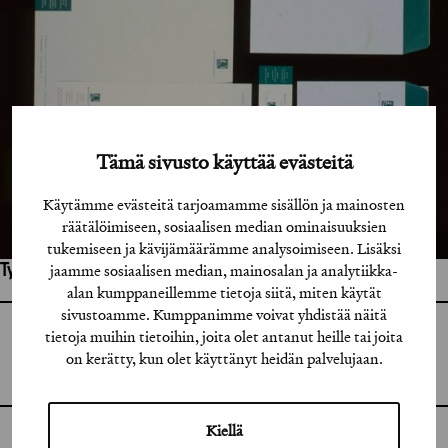
Tämä sivusto käyttää evästeitä
Käytämme evästeitä tarjoamamme sisällön ja mainosten
räätälöimiseen, sosiaalisen median ominaisuuksien
tukemiseen ja kävijämäärämme analysoimiseen. Lisäksi
jaamme sosiaalisen median, mainosalan ja analytiikka-
Työhön osallistuneet henkilöt / tahot:
alan kumppaneillemme tietoja siitä, miten käytät
sivustoamme. Kumppanimme voivat yhdistää näitä
tietoja muihin tietoihin, joita olet antanut heille tai joita
GRAFIA RY
GRAFIA(AT)GRAFIA.FI
on kerätty, kun olet käyttänyt heidän palvelujaan.
UUDENMAANKATU 11 B 9,
00120 HELSINKI
Kiellä