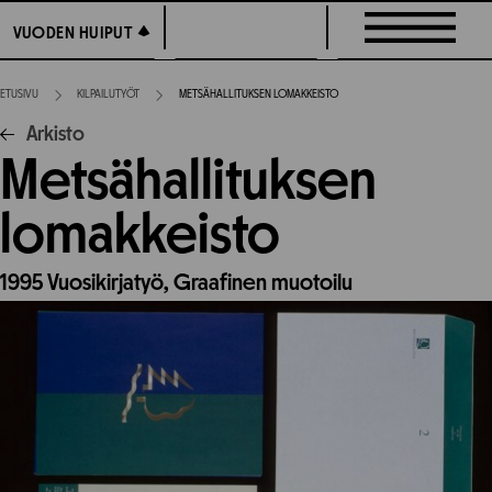
Siirry
VUODEN HUIPUT
VUODEN HUIPUT
suoraan
sisältöön
ETUSIVU
KILPAILUTYÖT
METSÄHALLITUKSEN LOMAKKEISTO
Arkisto
Metsähallituksen
lomakkeisto
1995
Vuosikirjatyö,
Graafinen muotoilu