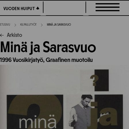
Siirry
VUODEN HUIPUT
VUODEN HUIPUT
suoraan
sisältöön
ETUSIVU
KILPAILUTYÖT
MINÄ JA SARASVUO
Arkisto
Minä ja Sarasvuo
1996
Vuosikirjatyö,
Graafinen muotoilu