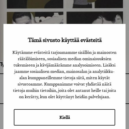
Tämä sivusto käyttää evästeitä
Käytämme evästeitä tarjoamamme sisällön ja mainosten
räätälöimiseen, sosiaalisen median ominaisuuksien
tukemiseen ja kävijämäärämme analysoimiseen. Lisäksi
Työhön osallistuneet henkilöt / tahot:
jaamme sosiaalisen median, mainosalan ja analytiikka-
alan kumppaneillemme tietoja siitä, miten käytät
sivustoamme. Kumppanimme voivat yhdistää näitä
GRAFIA RY
GRAFIA(AT)GRAFIA.FI
tietoja muihin tietoihin, joita olet antanut heille tai joita
UUDENMAANKATU 11 B 9,
00120 HELSINKI
on kerätty, kun olet käyttänyt heidän palvelujaan.
INSTAGRAM
Kiellä
LINKEDIN