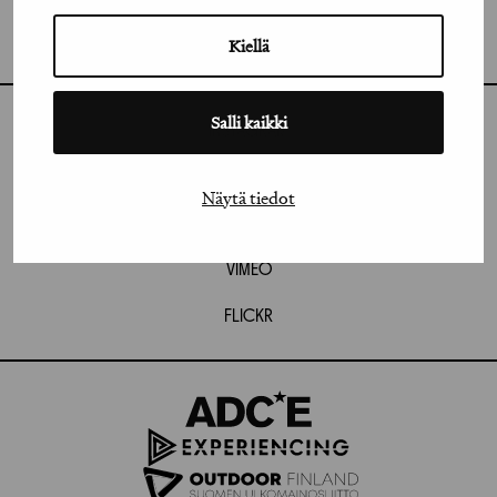
GRAFIA RY
GRAFIA(AT)GRAFIA.FI
UUDENMAANKATU 11 B 9,
Kiellä
00120 HELSINKI
Salli kaikki
INSTAGRAM
LINKEDIN
Näytä tiedot
FACEBOOK
VIMEO
FLICKR