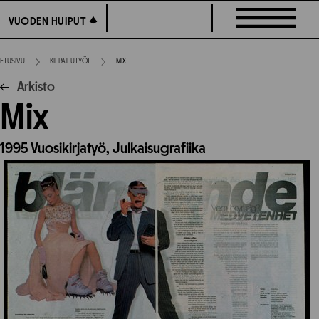
Siirry
VUODEN HUIPUT
VUODEN HUIPUT
suoraan
sisältöön
ETUSIVU
KILPAILUTYÖT
MIX
Arkisto
Mix
1995
Vuosikirjatyö,
Julkaisugrafiika