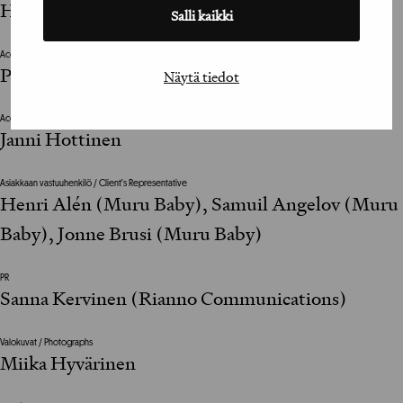
Hemppa Laakso
Salli kaikki
Account Director
Pia Dahlman
Näytä tiedot
Account Manager
Janni Hottinen
Asiakkaan vastuuhenkilö / Client's Representative
Henri Alén (Muru Baby), Samuil Angelov (Muru
Baby), Jonne Brusi (Muru Baby)
PR
Sanna Kervinen (Rianno Communications)
Valokuvat / Photographs
Miika Hyvärinen