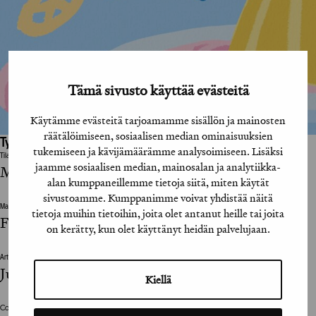
Tämä sivusto käyttää evästeitä
Käytämme evästeitä tarjoamamme sisällön ja mainosten
räätälöimiseen, sosiaalisen median ominaisuuksien
Työhön osallistuneet henkilöt / tahot:
tukemiseen ja kävijämäärämme analysoimiseen. Lisäksi
Tilaaja
jaamme sosiaalisen median, mainosalan ja analytiikka-
Muru Baby
alan kumppaneillemme tietoja siitä, miten käytät
sivustoamme. Kumppanimme voivat yhdistää näitä
Mainostoimisto
tietoja muihin tietoihin, joita olet antanut heille tai joita
Folk Finland
on kerätty, kun olet käyttänyt heidän palvelujaan.
Art Director
Julia Suvisalmi
Kiellä
Copywriter