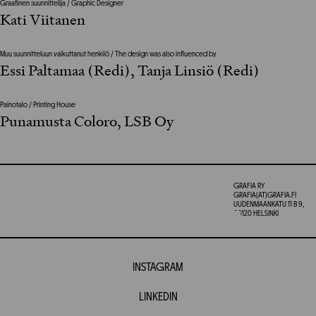
Graafinen suunnittelija / Graphic Designer
Kati Viitanen
Muu suunnitteluun vaikuttanut henkilö / The design was also influenced by
Essi Paltamaa (Redi), Tanja Linsiö (Redi)
Painotalo / Printing House
Punamusta Coloro, LSB Oy
GRAFIA RY
GRAFIA(AT)GRAFIA.FI
UUDENMAANKATU 11 B 9,
00120 HELSINKI
INSTAGRAM
LINKEDIN