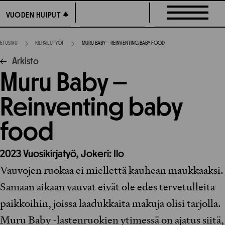
Siirry
VUODEN HUIPUT
VUODEN HUIPUT
suoraan
sisältöön
ETUSIVU
KILPAILUTYÖT
MURU BABY – REINVENTING BABY FOOD
Arkisto
Muru Baby –
Reinventing baby
food
2023
Vuosikirjatyö,
Jokeri: Ilo
Vauvojen ruokaa ei miellettä kauhean maukkaaksi.
Samaan aikaan vauvat eivät ole edes tervetulleita
paikkoihin, joissa laadukkaita makuja olisi tarjolla.
Muru Baby -lastenruokien ytimessä on ajatus siitä,