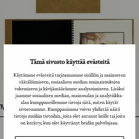
Tämä sivusto käyttää evästeitä
Käytämme evästeitä tarjoamamme sisällön ja mainosten
räätälöimiseen, sosiaalisen median ominaisuuksien
tukemiseen ja kävijämäärämme analysoimiseen. Lisäksi
jaamme sosiaalisen median, mainosalan ja analytiikka-
alan kumppaneillemme tietoja siitä, miten käytät
Työhön osallistuneet henkilöt / tahot:
sivustoamme. Kumppanimme voivat yhdistää näitä
tietoja muihin tietoihin, joita olet antanut heille tai joita
on kerätty, kun olet käyttänyt heidän palvelujaan.
GRAFIA RY
GRAFIA(AT)GRAFIA.FI
UUDENMAANKATU 11 B 9,
00120 HELSINKI