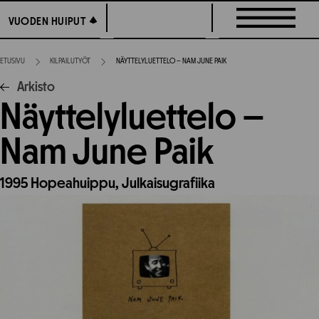
Siirry
VUODEN HUIPUT
VUODEN HUIPUT
suoraan
sisältöön
ETUSIVU
KILPAILUTYÖT
NÄYTTELYLUETTELO – NAM JUNE PAIK
Arkisto
Näyttelyluettelo –
Nam June Paik
1995
Hopeahuippu,
Julkaisugrafiika