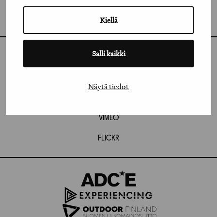
GRAFIA RY
GRAFIA(AT)GRAFIA.FI
UUDENMAANKATU 11 B 9,
Kiellä
00120 HELSINKI
Salli kaikki
INSTAGRAM
LINKEDIN
Näytä tiedot
FACEBOOK
VIMEO
FLICKR