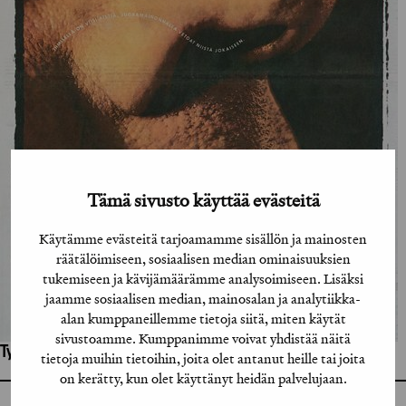
Tämä sivusto käyttää evästeitä
Käytämme evästeitä tarjoamamme sisällön ja mainosten
räätälöimiseen, sosiaalisen median ominaisuuksien
tukemiseen ja kävijämäärämme analysoimiseen. Lisäksi
jaamme sosiaalisen median, mainosalan ja analytiikka-
alan kumppaneillemme tietoja siitä, miten käytät
sivustoamme. Kumppanimme voivat yhdistää näitä
Työhön osallistuneet henkilöt / tahot:
tietoja muihin tietoihin, joita olet antanut heille tai joita
on kerätty, kun olet käyttänyt heidän palvelujaan.