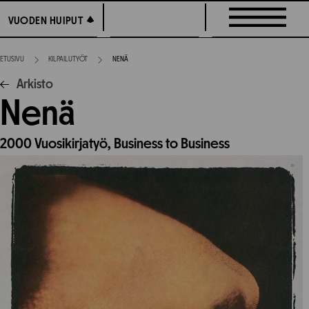
Siirry
VUODEN HUIPUT
VUODEN HUIPUT
suoraan
sisältöön
ETUSIVU
KILPAILUTYÖT
NENÄ
Arkisto
Nenä
2000
Vuosikirjatyö,
Business to Business