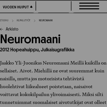
Siirry
VUODEN HUIPUT
VUODEN HUIPUT
suoraan
sisältöön
ETUSIVU
KILPAILUTYÖT
NEUROMAANI
Arkisto
Neuromaani
2012
Hopeahuippu,
Julkaisugrafiikka
Jaakko Yli-Juonikas Neuromaani Meillä kaikilla on
sellaiset. Aivot. Miehillä ne ovat suuremmat kuin
naisilla, mutta jos motorisista tehtävistä
huolehtivat liikealueet poistetaan, naisaivot
voittavat kokokilpailun ylivoimaisesti. Miksi silti
tunnetuimmat suomalaiset aivotutkijat ovat olleet