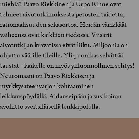
miehiä? Paavo Riekkinen ja Urpo Rinne ovat
tehneet aivotutkimuksesta petosten taidetta,
rationaalisuuden sekasortoa. Heidän värikkäät
vaiheensa ovat kaikkien tiedossa. Viisarit
aivotutkijan kravatissa eivät liiku. Miljoonia on
ohjattu väärille tileille. Yli-Juonikas selvittää
taustat - kaikelle on myös yliluonnollinen selitys!
Neuromaani on Paavo Riekkisen ja
myrkkysateenvarjon kohtaaminen
leikkauspöydällä. Aidanseipään ja susikoiran
avoliitto sveitsiläisellä lenkkipolulla.