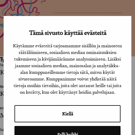
Tämä sivusto käyttää evästeitä
Käytämme evästeitä tarjoamamme sisällön ja mainosten
räätälöimiseen, sosiaalisen median ominaisuuksien
tukemiseen ja kävijämäärämme analysoimiseen. Lisäksi
Työhön osallistuneet henkilöt / tahot:
jaamme sosiaalisen median, mainosalan ja analytiikka-
Tilaaja
Kustannusosakeyhtiö Otava
alan kumppaneillemme tietoja siitä, miten käytät
sivustoamme. Kumppanimme voivat yhdistää näitä
tietoja muihin tietoihin, joita olet antanut heille tai joita
Mainostoimisto
on kerätty, kun olet käyttänyt heidän palvelujaan.
Kustannusosakeyhtiö Otava
Art Director
Kiellä
Markus Pyörälä
Toimittaja / Editor
Salli kaikki