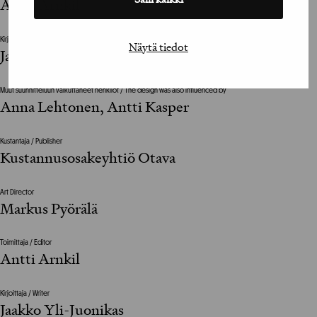
Antti Arnkil
Kirjoittaja / Writer
Näytä tiedot
Jaakko Yli-Juonikas
Muut suunnitteluun vaikuttaneet henkilöt / The design was also influenced by
Anna Lehtonen, Antti Kasper
Kustantaja / Publisher
Kustannusosakeyhtiö Otava
Art Director
Markus Pyörälä
Toimittaja / Editor
Antti Arnkil
Kirjoittaja / Writer
Jaakko Yli-Juonikas