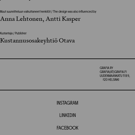
Muut suunnitteluun vaikuttaneet henkilöt / The design was also influenced by
Anna Lehtonen, Antti Kasper
Kustantaja / Publisher
Kustannusosakeyhtiö Otava
GRAFIA RY
GRAFIA(AT)GRAFIA.FI
UUDENMAANKATU 11 B 9,
00120 HELSINKI
INSTAGRAM
LINKEDIN
FACEBOOK