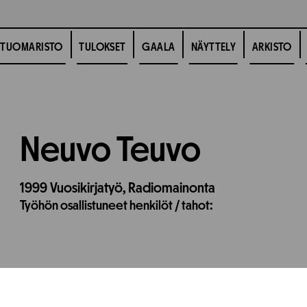
TUOMARISTO
TULOKSET
GAALA
NÄYTTELY
ARKISTO
Neuvo Teuvo
1999
Vuosikirjatyö,
Radiomainonta
Työhön osallistuneet henkilöt / tahot: