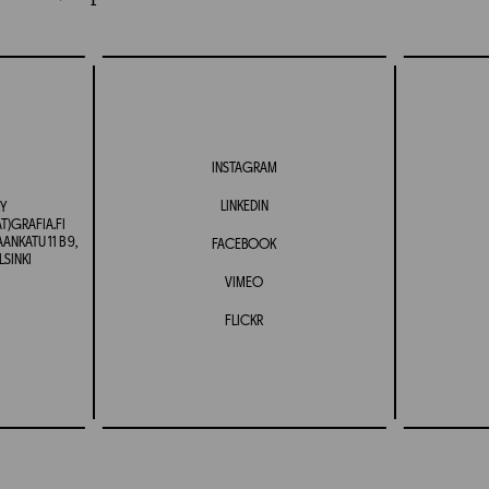
INSTAGRAM
LINKEDIN
Y
T)GRAFIA.FI
NKATU 11 B 9,
FACEBOOK
LSINKI
VIMEO
FLICKR