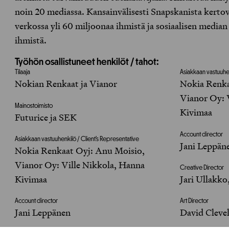
noin 20 mediassa. Kansainvälisesti Snapskanista kertova
verkossa yli 60 miljoonaa ihmistä ja sosiaalisen median
ihmistä.
Työhön osallistuneet henkilöt / tahot:
Tilaaja
Asiakkaan vastuuhen
Nokian Renkaat ja Vianor
Nokia Renka
Vianor Oy: 
Mainostoimisto
Kivimaa
Futurice ja SEK
Account director
Asiakkaan vastuuhenkilö / Client’s Representative
Jani Leppän
Nokia Renkaat Oyj: Anu Moisio,
Vianor Oy: Ville Nikkola, Hanna
Creative Director
Kivimaa
Jari Ullakko
Account director
Art Director
Jani Leppänen
David Cleve