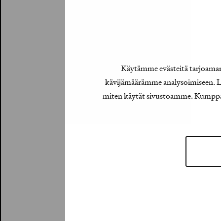
Käytämme evästeitä tarjoamamm
kävijämäärämme analysoimiseen. Lis
miten käytät sivustoamme. Kumppanimm