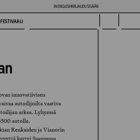
IN ENGLISH
KIRJAUDU SISÄÄN
FESTIVAALI
an
ovan innovatiivisen
vaa autoilijoilta vaativa
toilijan arkea. Lyhyessä
3500 autolle.
okian Renkaiden ja Vianorin
yvyyttä kertyi Suomessa