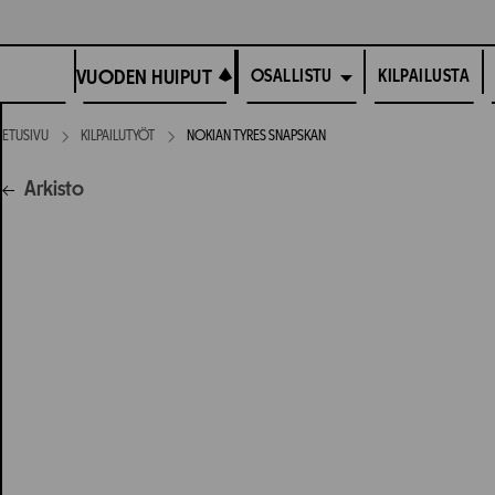
Siirry
suoraan
VUODEN HUIPUT
sisältöön
VUODEN HUIPUT
KILPAILUSTA
OSALLISTU
ETUSIVU
KILPAILUTYÖT
NOKIAN TYRES SNAPSKAN
Arkisto