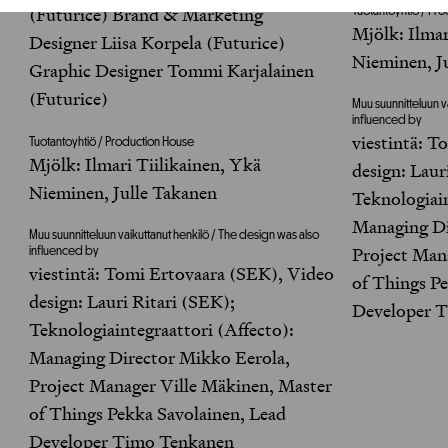
(Futurice) Brand & Marketing
Tuotantoyhtiö / Pr
Mjölk: Ilmar
Designer Liisa Korpela (Futurice)
Nieminen, J
Graphic Designer Tommi Karjalainen
(Futurice)
Muu suunnitteluun v
influenced by
viestintä: 
Tuotantoyhtiö / Production House
Mjölk: Ilmari Tiilikainen, Ykä
design: Laur
Nieminen, Julle Takanen
Teknologiain
Managing Di
Muu suunnitteluun vaikuttanut henkilö / The design was also
Project Man
influenced by
viestintä: Tomi Ertovaara (SEK), Video
of Things P
design: Lauri Ritari (SEK);
Developer 
Teknologiaintegraattori (Affecto):
Managing Director Mikko Eerola,
Project Manager Ville Mäkinen, Master
of Things Pekka Savolainen, Lead
Developer Timo Tenkanen