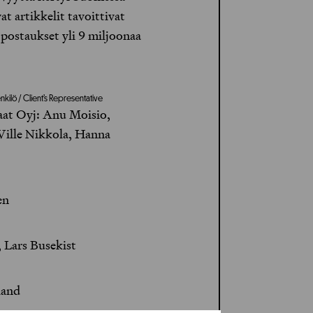
t artikkelit tavoittivat
 postaukset yli 9 miljoonaa
kilö / Client’s Representative
at Oyj: Anu Moisio,
Ville Nikkola, Hanna
en
, Lars Busekist
land