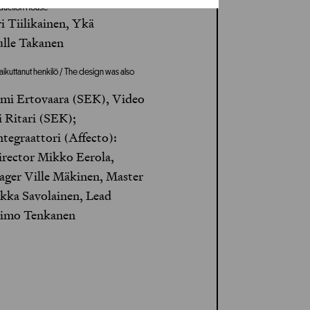
oduction House
i Tiilikainen, Ykä
ulle Takanen
aikuttanut henkilö / The design was also
Tomi Ertovaara (SEK), Video
i Ritari (SEK);
tegraattori (Affecto):
rector Mikko Eerola,
ager Ville Mäkinen, Master
ekka Savolainen, Lead
Timo Tenkanen