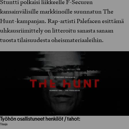
Stuntti polkaisi liikkeelle F-Securen
kansainvälisille markkinoille suunnatun The
Hunt-kampanjan. Rap-artisti Palefacen esittämä
uhkausriimittely on litteroitu sanasta sanaan
tuosta tilaisuudesta oheismateriaaleihin.
Työhön osallistuneet henkilöt / tahot:
Tilaaja