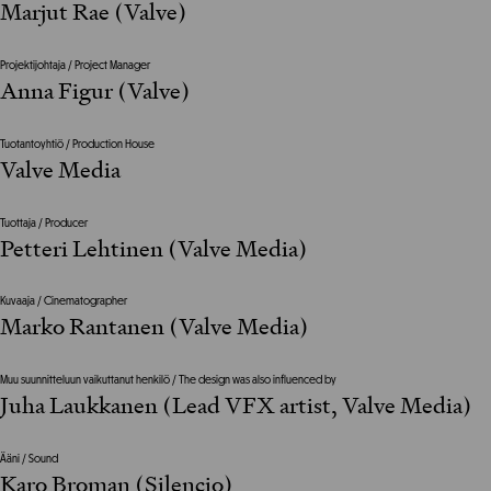
Marjut Rae (Valve)
Projektijohtaja / Project Manager
Anna Figur (Valve)
Tuotantoyhtiö / Production House
Valve Media
Tuottaja / Producer
Petteri Lehtinen (Valve Media)
Kuvaaja / Cinematographer
Marko Rantanen (Valve Media)
Muu suunnitteluun vaikuttanut henkilö / The design was also influenced by
Juha Laukkanen (Lead VFX artist, Valve Media)
Ääni / Sound
Karo Broman (Silencio)