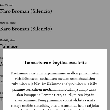
Ääni / Sound
Karo Broman (Silencio)
Musiikki / Music
Karo Broman (Silencio)
Musiikki / Music
Paleface
Asiakkaan vastuuhenkilö / Client’s Representative
Tämä sivusto käyttää evästeitä
Marita Markkula (F-Secure)
Käytämme evästeitä tarjoamamme sisällön ja mainosten
Asiakkaan vastuuhenkilö / Client’s Representative
räätälöimiseen, sosiaalisen median ominaisuuksien
Emma Paajanen (F-Secure)
tukemiseen ja kävijämäärämme analysoimiseen. Lisäksi
jaamme sosiaalisen median, mainosalan ja analytiikka-
alan kumppaneillemme tietoja siitä, miten käytät
Asiakkaan vastuuhenkilö / Client’s Representative
Taija Merisalo (F-Secure)
sivustoamme. Kumppanimme voivat yhdistää näitä
tietoja muihin tietoihin, joita olet antanut heille tai joita