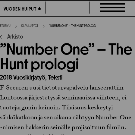
Siirry
VUODEN HUIPUT
VUODEN HUIPUT
suoraan
sisältöön
ETUSIVU
KILPAILUTYÖT
”NUMBER ONE” – THE HUNT PROLOGI
Arkisto
”Number One” – The
Hunt prologi
2018
Vuosikirjatyö,
Teksti
F-Securen uusi tietoturvapalvelu lanseerattiin
Lontoossa järjestetyssä seminaarissa viihteen, ei
tuotejargonin keinoin. Tilaisuus keskeytyi
sähkökatkoon ja sen aikana nähtyyn Number One
-nimisen hakkerin seinälle projisoituun filmiin.