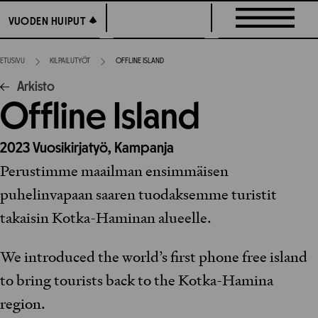
Siirry
VUODEN HUIPUT
VUODEN HUIPUT
suoraan
sisältöön
ETUSIVU
KILPAILUTYÖT
OFFLINE ISLAND
Arkisto
Offline Island
2023
Vuosikirjatyö,
Kampanja
Perustimme maailman ensimmäisen
puhelinvapaan saaren tuodaksemme turistit
takaisin Kotka-Haminan alueelle.
We introduced the world’s first phone free island
to bring tourists back to the Kotka-Hamina
region.