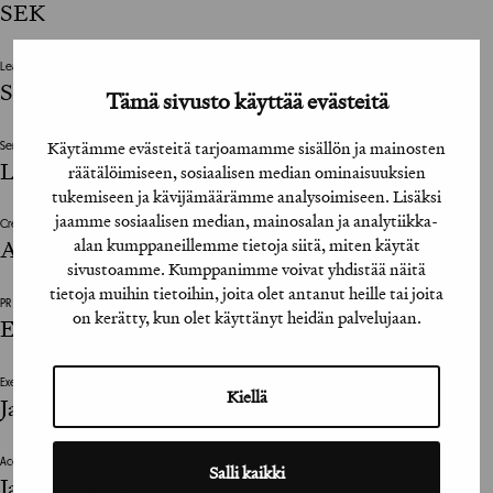
SEK
Lead Creative
Samuel Räikkönen
Tämä sivusto käyttää evästeitä
Käytämme evästeitä tarjoamamme sisällön ja mainosten
Senior Creative
Laura Syväniemi
räätälöimiseen, sosiaalisen median ominaisuuksien
tukemiseen ja kävijämäärämme analysoimiseen. Lisäksi
jaamme sosiaalisen median, mainosalan ja analytiikka-
Creative
alan kumppaneillemme tietoja siitä, miten käytät
Anna Huttunen, Matilda Mäkinen
sivustoamme. Kumppanimme voivat yhdistää näitä
tietoja muihin tietoihin, joita olet antanut heille tai joita
PR
on kerätty, kun olet käyttänyt heidän palvelujaan.
Essi Orama, Julia Ruuskanen, Anne Laiho
Executive Creative Director
Kiellä
Jarno Luotonen
Account Director
Salli kaikki
Janne Malinen