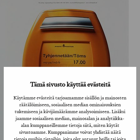
Tämä sivusto käyttää evästeitä
Käytämme evästeitä tarjoamamme sisällön ja mainosten
räätälöimiseen, sosiaalisen median ominaisuuksien
tukemiseen ja kävijämäärämme analysoimiseen. Lisäksi
jaamme sosiaalisen median, mainosalan ja analytiikka-
alan kumppaneillemme tietoja siitä, miten käytät
sivustoamme. Kumppanimme voivat yhdistää näitä
tietoja muihin tietoihin, joita olet antanut heille tai joita