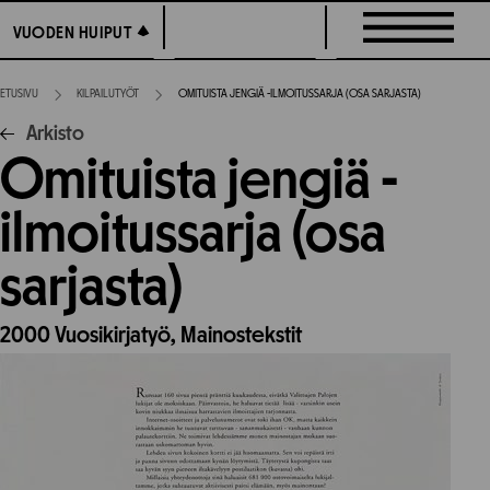
Siirry
VUODEN HUIPUT
VUODEN HUIPUT
suoraan
sisältöön
ETUSIVU
KILPAILUTYÖT
OMITUISTA JENGIÄ -ILMOITUSSARJA (OSA SARJASTA)
Arkisto
Omituista jengiä -
ilmoitussarja (osa
sarjasta)
2000
Vuosikirjatyö,
Mainostekstit