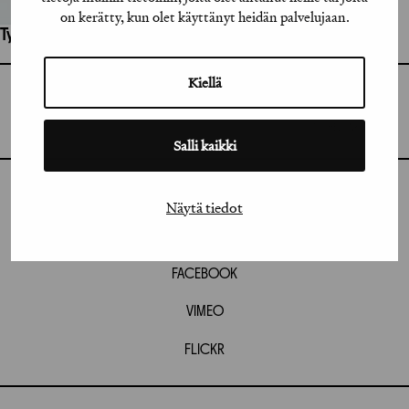
on kerätty, kun olet käyttänyt heidän palvelujaan.
Työhön osallistuneet henkilöt / tahot:
Kiellä
GRAFIA RY
GRAFIA(AT)GRAFIA.FI
UUDENMAANKATU 11 B 9,
00120 HELSINKI
Salli kaikki
INSTAGRAM
Näytä tiedot
LINKEDIN
FACEBOOK
VIMEO
FLICKR