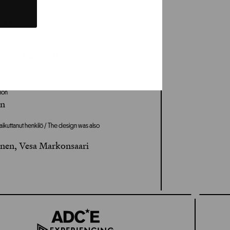
ki / Piñata
 / Piñata, Ilmari
ion
en
aikuttanut henkilö / The design was also
nen, Vesa Markonsaari