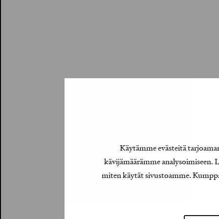
Käytämme evästeitä tarjoamamm
kävijämäärämme analysoimiseen. Lis
miten käytät sivustoamme. Kumppanimm