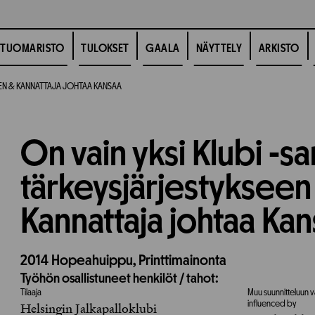
TUOMARISTO
TULOKSET
GAALA
NÄYTTELY
ARKISTO
SEEN & KANNATTAJA JOHTAA KANSAA
On vain yksi Klubi -sar
tärkeysjärjestykseen
Kannattaja johtaa Ka
2014
Hopeahuippu,
Printtimainonta
Työhön osallistuneet henkilöt / tahot:
Tilaaja
Muu suunnitteluun v
influenced by
Helsingin Jalkapalloklubi