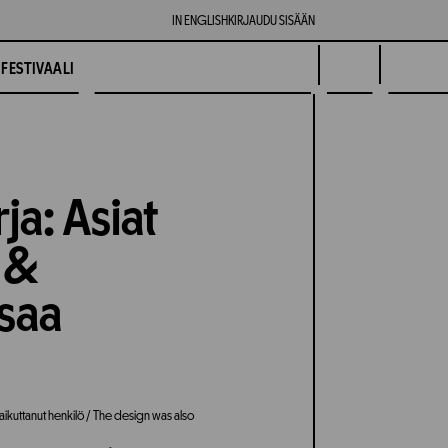
IN ENGLISH
KIRJAUDU SISÄÄN
FESTIVAALI
ja: Asiat
 &
nsaa
aikuttanut henkilö / The design was also