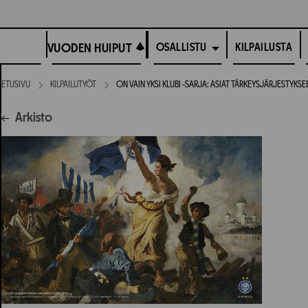
Siirry
suoraan
VUODEN HUIPUT
sisältöön
VUODEN HUIPUT
KILPAILUSTA
OSALLISTU
ETUSIVU
KILPAILUTYÖT
ON VAIN YKSI KLUBI -SARJA: ASIAT TÄRKEYSJÄRJESTYK
Arkisto