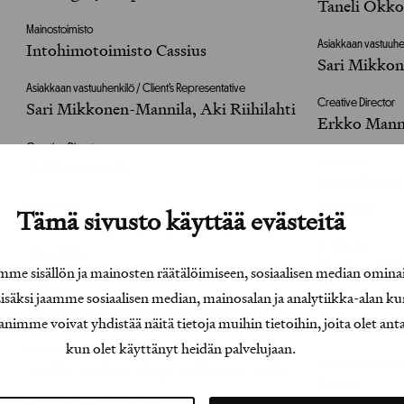
Taneli Okko
Mainostoimisto
Asiakkaan vastuuhen
Intohimotoimisto Cassius
Sari Mikkon
Asiakkaan vastuuhenkilö / Client’s Representative
Creative Director
Sari Mikkonen-Mannila, Aki Riihilahti
Erkko Mann
Creative Director
Copywriter
Erkko Mannila
Antti Tuomi
Mannila
Copywriter
Tämä sivusto käyttää evästeitä
Antti Tuominen, Axa Fahler, Erkko
Art Director
Mannila
Hermanni Ka
e sisällön ja mainosten räätälöimiseen, sosiaalisen median omina
Art Director
äksi jaamme sosiaalisen median, mainosalan ja analytiikka-alan ku
Projektijohtaja / P
Hermanni Kanerva, Tuukka Tujula
e voivat yhdistää näitä tietoja muihin tietoihin, joita olet antanu
Heikki Laak
kun olet käyttänyt heidän palvelujaan.
Projektijohtaja / Project Manager
Tuotantoyhtiö / Pr
Heikki Laakso, Maija Nikkonen-Hilli
Piñata