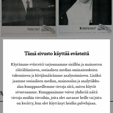
Tämä sivusto käyttää evästeitä
Käytämme evästeitä tarjoamamme sisällön ja mainosten
räätälöimiseen, sosiaalisen median ominaisuuksien
tukemiseen ja kävijämäärämme analysoimiseen. Lisäksi
jaamme sosiaalisen median, mainosalan ja analytiikka-
alan kumppaneillemme tietoja siitä, miten käytät
sivustoamme. Kumppanimme voivat yhdistää näitä
Työhön osallistuneet henkilöt / tahot:
tietoja muihin tietoihin, joita olet antanut heille tai joita
on kerätty, kun olet käyttänyt heidän palvelujaan.
GRAFIA RY
GRAFIA(AT)GRAFIA.FI