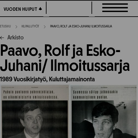
Siirry
VUODEN HUIPUT
VUODEN HUIPUT
suoraan
sisältöön
ETUSIVU
KILPAILUTYÖT
PAAVO, ROLF JA ESKO-JUHANI/ ILMOITUSSARJA
Arkisto
Paavo, Rolf ja Esko-
Juhani/ Ilmoitussarja
1989
Vuosikirjatyö,
Kuluttajamainonta