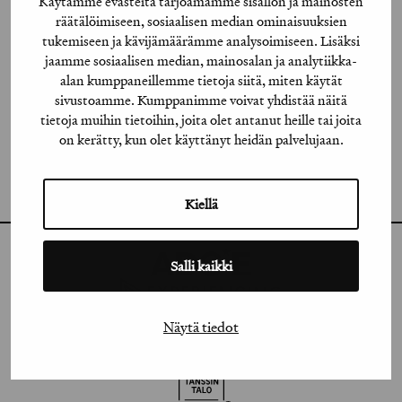
Käytämme evästeitä tarjoamamme sisällön ja mainosten
räätälöimiseen, sosiaalisen median ominaisuuksien
tukemiseen ja kävijämäärämme analysoimiseen. Lisäksi
INSTAGRAM
jaamme sosiaalisen median, mainosalan ja analytiikka-
LINKEDIN
alan kumppaneillemme tietoja siitä, miten käytät
sivustoamme. Kumppanimme voivat yhdistää näitä
FACEBOOK
tietoja muihin tietoihin, joita olet antanut heille tai joita
on kerätty, kun olet käyttänyt heidän palvelujaan.
VIMEO
FLICKR
Kiellä
Salli kaikki
Näytä tiedot