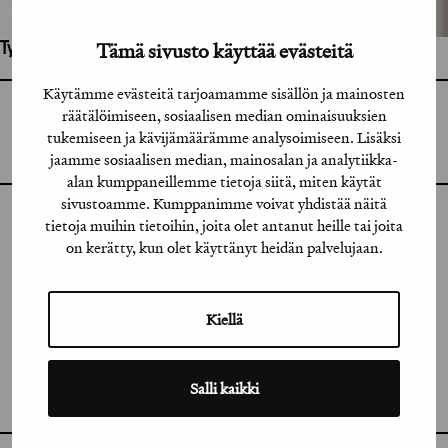
Tämä sivusto käyttää evästeitä
Työhön osallistuneet henkilöt / tahot:
Käytämme evästeitä tarjoamamme sisällön ja mainosten
räätälöimiseen, sosiaalisen median ominaisuuksien
GRAFIA RY
GRAFIA(AT)GRAFIA.FI
tukemiseen ja kävijämäärämme analysoimiseen. Lisäksi
UUDENMAANKATU 11 B 9,
00120 HELSINKI
jaamme sosiaalisen median, mainosalan ja analytiikka-
alan kumppaneillemme tietoja siitä, miten käytät
sivustoamme. Kumppanimme voivat yhdistää näitä
tietoja muihin tietoihin, joita olet antanut heille tai joita
INSTAGRAM
on kerätty, kun olet käyttänyt heidän palvelujaan.
LINKEDIN
FACEBOOK
Kiellä
VIMEO
Salli kaikki
FLICKR