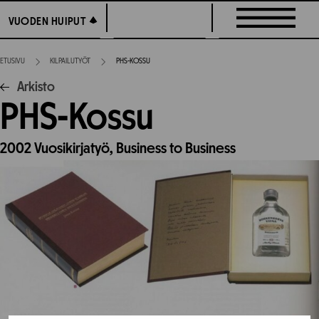
Siirry
VUODEN HUIPUT
VUODEN HUIPUT
suoraan
sisältöön
ETUSIVU
KILPAILUTYÖT
PHS-KOSSU
Arkisto
PHS-Kossu
2002
Vuosikirjatyö,
Business to Business