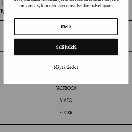
on kerätty, kun olet käyttänyt heidän palvelujaan.
Työhön osallistuneet henkilöt / tahot:
Kiellä
GRAFIA RY
GRAFIA(AT)GRAFIA.FI
UUDENMAANKATU 11 B 9,
00120 HELSINKI
Salli kaikki
INSTAGRAM
Näytä tiedot
LINKEDIN
FACEBOOK
VIMEO
FLICKR