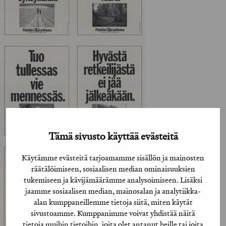
Tämä sivusto käyttää evästeitä
Käytämme evästeitä tarjoamamme sisällön ja mainosten
räätälöimiseen, sosiaalisen median ominaisuuksien
tukemiseen ja kävijämäärämme analysoimiseen. Lisäksi
jaamme sosiaalisen median, mainosalan ja analytiikka-
alan kumppaneillemme tietoja siitä, miten käytät
sivustoamme. Kumppanimme voivat yhdistää näitä
tietoja muihin tietoihin, joita olet antanut heille tai joita