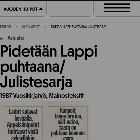
Siirry
VUODEN HUIPUT
VUODEN HUIPUT
suoraan
sisältöön
ETUSIVU
KILPAILUTYÖT
PIDETÄÄN LAPPI PUHTAANA/ JULISTESARJA
Arkisto
Pidetään Lappi
puhtaana/
Julistesarja
1987
Vuosikirjatyö,
Mainostekstit