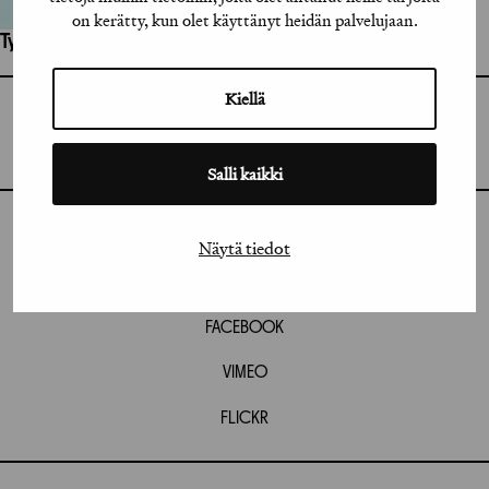
on kerätty, kun olet käyttänyt heidän palvelujaan.
Työhön osallistuneet henkilöt / tahot:
Kiellä
GRAFIA RY
GRAFIA(AT)GRAFIA.FI
UUDENMAANKATU 11 B 9,
00120 HELSINKI
Salli kaikki
INSTAGRAM
Näytä tiedot
LINKEDIN
FACEBOOK
VIMEO
FLICKR