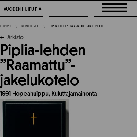
Siirry
VUODEN HUIPUT
VUODEN HUIPUT
suoraan
sisältöön
ETUSIVU
KILPAILUTYÖT
PIPLIA-LEHDEN ”RAAMATTU”-JAKELUKOTELO
Arkisto
Piplia-lehden
”Raamattu”-
jakelukotelo
1991
Hopeahuippu,
Kuluttajamainonta