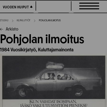
Siirry
VUODEN HUIPUT
VUODEN HUIPUT
suoraan
sisältöön
ETUSIVU
KILPAILUTYÖT
POHJOLAN ILMOITUS
Arkisto
Pohjolan ilmoitus
1984
Vuosikirjatyö,
Kuluttajamainonta