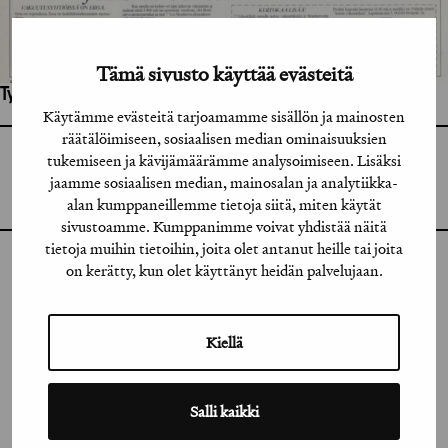
Tämä sivusto käyttää evästeitä
Työhön osallistuneet henkilöt / tahot:
Käytämme evästeitä tarjoamamme sisällön ja mainosten
räätälöimiseen, sosiaalisen median ominaisuuksien
tukemiseen ja kävijämäärämme analysoimiseen. Lisäksi
GRAFIA RY
GRAFIA(AT)GRAFIA.FI
jaamme sosiaalisen median, mainosalan ja analytiikka-
UUDENMAANKATU 11 B 9,
00120 HELSINKI
alan kumppaneillemme tietoja siitä, miten käytät
sivustoamme. Kumppanimme voivat yhdistää näitä
tietoja muihin tietoihin, joita olet antanut heille tai joita
on kerätty, kun olet käyttänyt heidän palvelujaan.
INSTAGRAM
LINKEDIN
Kiellä
FACEBOOK
VIMEO
Salli kaikki
FLICKR