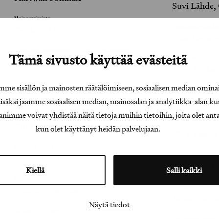
Suvi Lähde,
Mainostoimisto
Asiakkaan vastuuhen
Oy SEK Ab
Mira Kujanp
Asiakkaan vastuuhenkilö / Client’s Representative
Tämä sivusto käyttää evästeitä
Art Director
Mira Kujanpää
Kimi Issaka
Art Director
e sisällön ja mainosten räätälöimiseen, sosiaalisen median omina
Kuvittaja / Illustrator
Kimi Issakainen
äksi jaamme sosiaalisen median, mainosalan ja analytiikka-alan ku
Kimi Issaka
e voivat yhdistää näitä tietoja muihin tietoihin, joita olet antanu
Kuvittaja / Illustrator
Account Director
Kimi Issakainen
kun olet käyttänyt heidän palvelujaan.
Mira Vierto
Account Director
Copywriter
Mira Vierto
Waltteri Ni
Kiellä
Salli kaikki
Copywriter
Tuottaja / Producer
Waltteri Nironen
Erika Viert
Näytä tiedot
Tuottaja / Producer
Muu suunnitteluun v