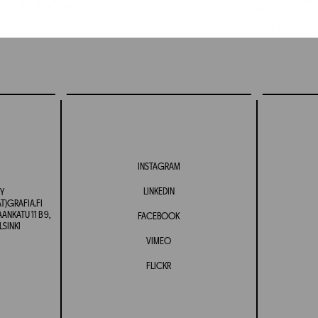
Erika Vierto
influenced by
Suvi Lähde,
INSTAGRAM
LINKEDIN
Y
T)GRAFIA.FI
NKATU 11 B 9,
FACEBOOK
LSINKI
VIMEO
FLICKR