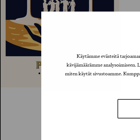
Käytämme evästeitä tarjoamamm
kävijämäärämme analysoimiseen. Lis
miten käytät sivustoamme. Kumppanimm