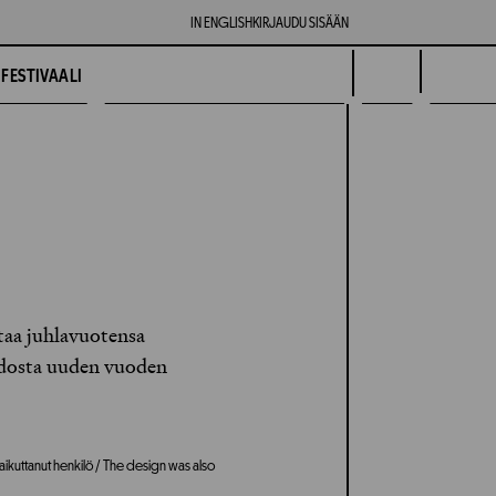
IN ENGLISH
KIRJAUDU SISÄÄN
FESTIVAALI
taa juhlavuotensa
hdosta uuden vuoden
aikuttanut henkilö / The design was also