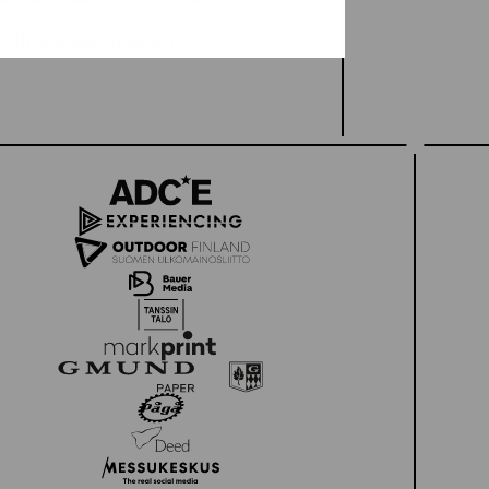
 Olli-Eemeli Hongisto