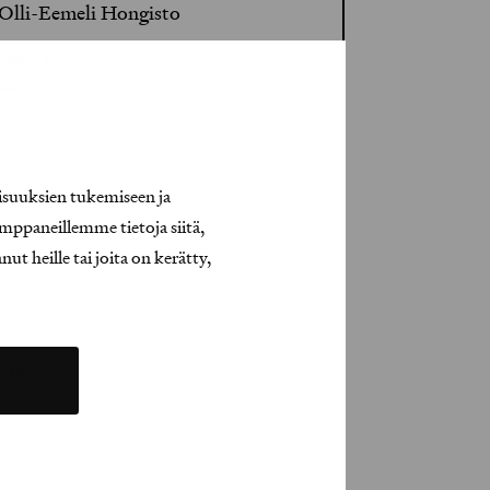
 Olli-Eemeli Hongisto
kilö / Client’s Representative
ää
inen
isuuksien tukemiseen ja
mppaneillemme tietoja siitä,
inen
t heille tai joita on kerätty,
ronen
o
aikuttanut henkilö / The design was also