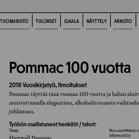
TUOMARISTO
TULOKSET
GAALA
NÄYTTELY
ARKISTO
Pommac 100 vuotta
2018
Vuosikirjatyö,
Ilmoitukset
Pommac täyttää tänä vuonna 100 vuotta ja halusi aloit
muistuttamalla elegantista, alkoholittomasta vaihtoe
juhlintaan.
Työhön osallistuneet henkilöt / tahot:
Tilaaja
Muu suunnitteluun v
influenced by
Hartwall Pommac