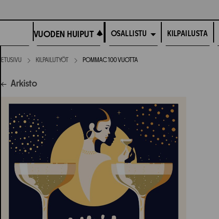
Siirry
suoraan
VUODEN HUIPUT
sisältöön
VUODEN HUIPUT
KILPAILUSTA
OSALLISTU
ETUSIVU
KILPAILUTYÖT
POMMAC 100 VUOTTA
Arkisto