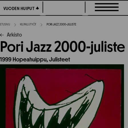
Siirry
VUODEN HUIPUT
VUODEN HUIPUT
suoraan
sisältöön
ETUSIVU
KILPAILUTYÖT
PORI JAZZ 2000-JULISTE
Arkisto
Pori Jazz 2000-juliste
1999
Hopeahuippu,
Julisteet