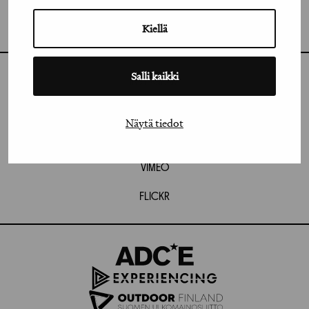
GRAFIA RY
GRAFIA(AT)GRAFIA.FI
UUDENMAANKATU 11 B 9,
Kiellä
00120 HELSINKI
Salli kaikki
INSTAGRAM
LINKEDIN
Näytä tiedot
FACEBOOK
VIMEO
FLICKR