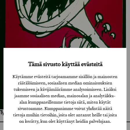
Tämä sivusto käyttää evästeitä
Käytämme evästeitä tarjoamamme sisällön ja mainosten
räätälöimiseen, sosiaalisen median ominaisuuksien
tukemiseen ja kävijämäärämme analysoimiseen. Lisäksi
jaamme sosiaalisen median, mainosalan ja analytiikka-
alan kumppaneillemme tietoja siitä, miten käytät
sivustoamme. Kumppanimme voivat yhdistää näitä
Työhön osallistuneet henkilöt / tahot:
tietoja muihin tietoihin, joita olet antanut heille tai joita
on kerätty, kun olet käyttänyt heidän palvelujaan.