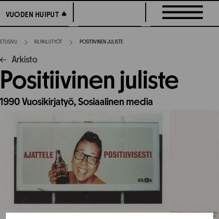
Siirry
VUODEN HUIPUT
VUODEN HUIPUT
suoraan
sisältöön
ETUSIVU
KILPAILUTYÖT
POSITIIVINEN JULISTE
Arkisto
Positiivinen juliste
1990
Vuosikirjatyö,
Sosiaalinen media