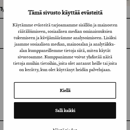
Työhön osallistuneet henkilöt / tahot:
Tämä sivusto käyttää evästeitä
Käytämme evästeitä tarjoamamme sisällön ja mainosten
GRAFIA RY
räätälöimiseen, sosiaalisen median ominaisuuksien
GRAFIA(AT)GRAFIA.FI
UUDENMAANKATU 11 B 9,
tukemiseen ja kävijämäärämme analysoimiseen. Lisäksi
00120 HELSINKI
jaamme sosiaalisen median, mainosalan ja analytiikka-
alan kumppaneillemme tietoja siitä, miten käytät
sivustoamme. Kumppanimme voivat yhdistää näitä
INSTAGRAM
tietoja muihin tietoihin, joita olet antanut heille tai joita
on kerätty, kun olet käyttänyt heidän palvelujaan.
LINKEDIN
FACEBOOK
Kiellä
VIMEO
FLICKR
Salli kaikki
Näytä tiedot