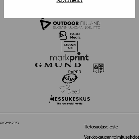
© Grafia 2023
Tietosuojaseloste
Verkkokaupan toimitusehdot