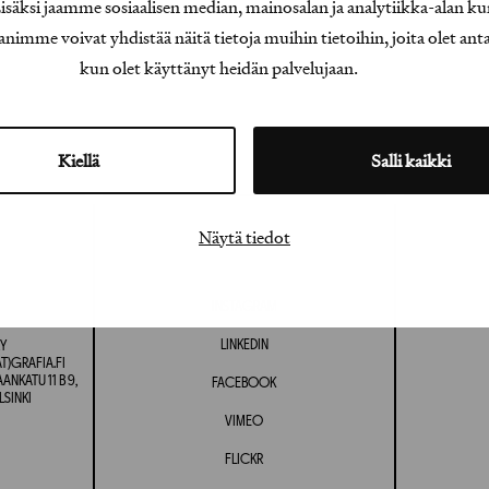
äksi jaamme sosiaalisen median, mainosalan ja analytiikka-alan ku
e voivat yhdistää näitä tietoja muihin tietoihin, joita olet antanu
kun olet käyttänyt heidän palvelujaan.
Kiellä
Salli kaikki
Näytä tiedot
INSTAGRAM
LINKEDIN
Y
T)GRAFIA.FI
NKATU 11 B 9,
FACEBOOK
LSINKI
VIMEO
FLICKR