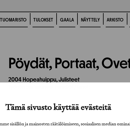
TUOMARISTO
TULOKSET
GAALA
NÄYTTELY
ARKISTO
Pöydät, Portaat, Ovet 
2004
Hopeahuippu,
Julisteet
Työhön osallistuneet henkilöt / tahot:
Tämä sivusto käyttää evästeitä
e sisällön ja mainosten räätälöimiseen, sosiaalisen median omina