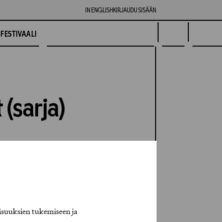
IN ENGLISH
KIRJAUDU SISÄÄN
FESTIVAALI
(sarja)
isuuksien tukemiseen ja