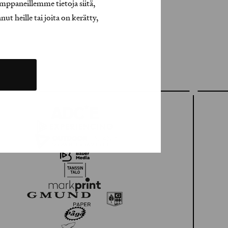
mppaneillemme tietoja siitä,
t heille tai joita on kerätty,