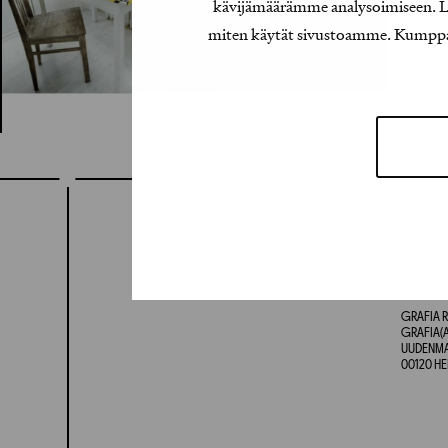
kävijämäärämme analysoimiseen. Lis
miten käytät sivustoamme. Kumppanimm
GRAFIA R
GRAFIA(A
UUDENMAA
00120 HE