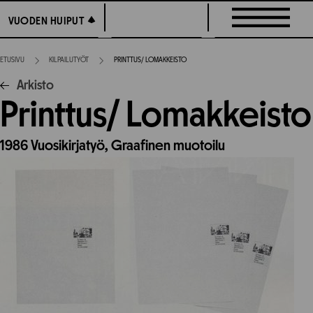
Siirry
VUODEN HUIPUT
VUODEN HUIPUT
suoraan
sisältöön
ETUSIVU
KILPAILUTYÖT
PRINTTUS/ LOMAKKEISTO
Arkisto
Printtus/ Lomakkeisto
1986
Vuosikirjatyö,
Graafinen muotoilu