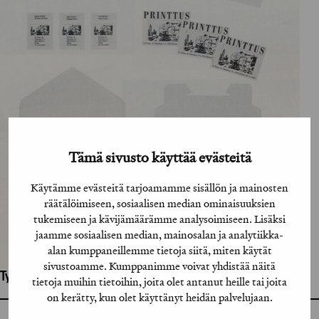
Tämä sivusto käyttää evästeitä
Käytämme evästeitä tarjoamamme sisällön ja mainosten
räätälöimiseen, sosiaalisen median ominaisuuksien
tukemiseen ja kävijämäärämme analysoimiseen. Lisäksi
jaamme sosiaalisen median, mainosalan ja analytiikka-
alan kumppaneillemme tietoja siitä, miten käytät
sivustoamme. Kumppanimme voivat yhdistää näitä
Työhön osallistuneet henkilöt / tahot:
tietoja muihin tietoihin, joita olet antanut heille tai joita
on kerätty, kun olet käyttänyt heidän palvelujaan.