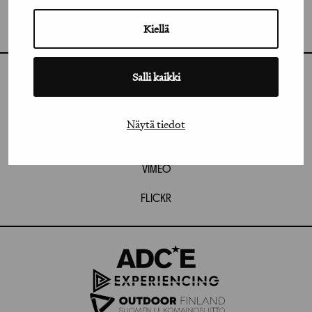
GRAFIA RY
GRAFIA(AT)GRAFIA.FI
UUDENMAANKATU 11 B 9,
Kiellä
00120 HELSINKI
Salli kaikki
INSTAGRAM
LINKEDIN
Näytä tiedot
FACEBOOK
VIMEO
FLICKR