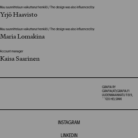
Muu suunnitteluun vaikuttanut henkilö / The design was also influenced by
Yrjö Haavisto
Muu suunnitteluun vaikuttanut henkilö / The design was also influenced by
Maria Lomakina
Account manager
Kaisa Saarinen
GRAFIA RY
GRAFIA(AT)GRAFIA.FI
UUDENMAANKATU 11 B 9,
00120 HELSINKI
INSTAGRAM
LINKEDIN