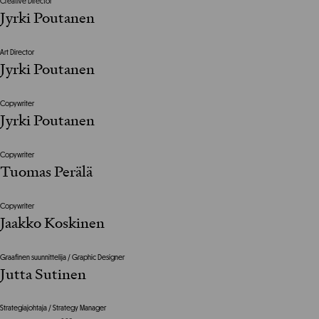
Creative Director
Jyrki Poutanen
Art Director
Jyrki Poutanen
Copywriter
Jyrki Poutanen
Copywriter
Tuomas Perälä
Copywriter
Jaakko Koskinen
Graafinen suunnittelija / Graphic Designer
Jutta Sutinen
Strategiajohtaja / Strategy Manager