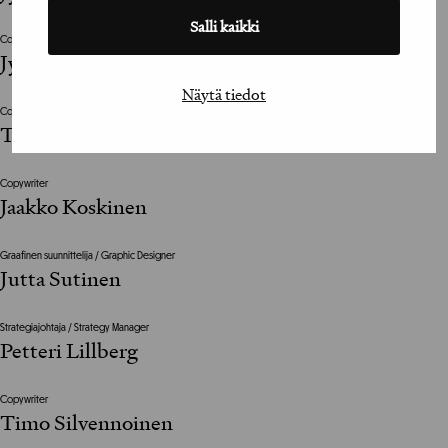
Salli kaikki
Copywriter
Jyrki Poutanen
Näytä tiedot
Copywriter
Tuomas Perälä
Copywriter
Jaakko Koskinen
Graafinen suunnittelija / Graphic Designer
Jutta Sutinen
Strategiajohtaja / Strategy Manager
Petteri Lillberg
Copywriter
Timo Silvennoinen