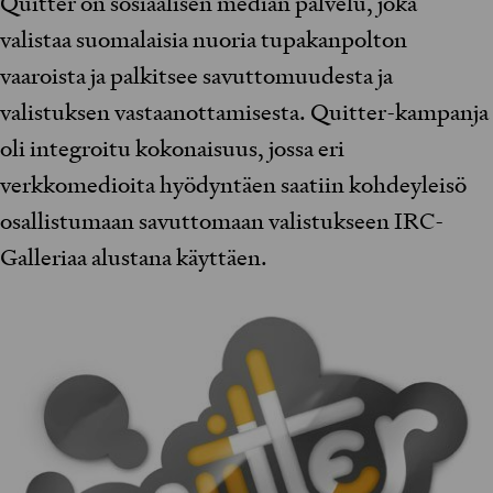
Quitter on sosiaalisen median palvelu, joka
valistaa suomalaisia nuoria tupakanpolton
vaaroista ja palkitsee savuttomuudesta ja
valistuksen vastaanottamisesta. Quitter-kampanja
oli integroitu kokonaisuus, jossa eri
verkkomedioita hyödyntäen saatiin kohdeyleisö
osallistumaan savuttomaan valistukseen IRC-
Galleriaa alustana käyttäen.