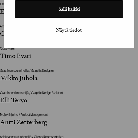
Creative Director
Salli kaikki
Eka Ruola
Art Director
Näytä tiedot
Ossi Honkanen
Copywriter
Timo Iivari
Graafinen suunnittelija / Graphic Designer
Mikko Juhola
Graafinen viimeistelijä / Graphic Design Assistant
Elli Tervo
Projektinjohto / Project Management
Antti Zetterberg
Asiakkaan vastuuhenkilö / Clients Representative