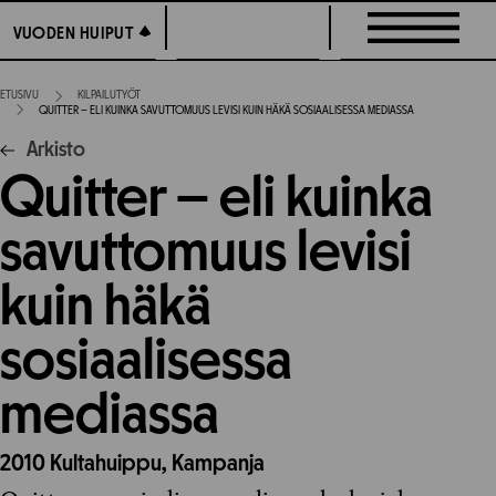
Siirry
VUODEN HUIPUT
VUODEN HUIPUT
suoraan
sisältöön
ETUSIVU
KILPAILUTYÖT
QUITTER – ELI KUINKA SAVUTTOMUUS LEVISI KUIN HÄKÄ SOSIAALISESSA MEDIASSA
Arkisto
Quitter – eli kuinka
savuttomuus levisi
kuin häkä
sosiaalisessa
mediassa
2010
Kultahuippu,
Kampanja