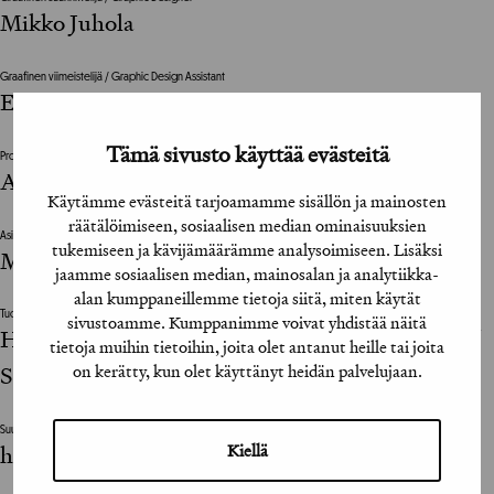
Mikko Juhola
Graafinen viimeistelijä / Graphic Design Assistant
Elli Tervo
Tämä sivusto käyttää evästeitä
Projektinjohto / Project Management
Antti Zetterberg
Käytämme evästeitä tarjoamamme sisällön ja mainosten
räätälöimiseen, sosiaalisen median ominaisuuksien
Asiakkaan vastuuhenkilö / Clients Representative
tukemiseen ja kävijämäärämme analysoimiseen. Lisäksi
Matti Rautalahti, Virve Laivisto
jaamme sosiaalisen median, mainosalan ja analytiikka-
alan kumppaneillemme tietoja siitä, miten käytät
Tuotantoyhtiö / Production House
sivustoamme. Kumppanimme voivat yhdistää näitä
Hermanni Mäki, Antti Laakso, Henri Kuittinen /
tietoja muihin tietoihin, joita olet antanut heille tai joita
on kerätty, kun olet käyttänyt heidän palvelujaan.
Sulake Dynamoid
Suunnittelutoimisto / Design Agency
Kiellä
hasan&partners oy