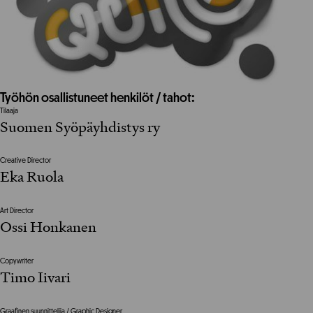
Työhön osallistuneet henkilöt / tahot:
Tilaaja
Suomen Syöpäyhdistys ry
Creative Director
Eka Ruola
Art Director
Ossi Honkanen
Copywriter
Timo Iivari
Graafinen suunnittelija / Graphic Designer