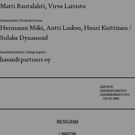
Matti Rautalahti, Virve Laivisto
Tuotantoyhtiö / Production House
Hermanni Mäki, Antti Laakso, Henri Kuittinen /
Sulake Dynamoid
Suunnittelutoimisto / Design Agency
hasan&partners oy
GRAFIA RY
GRAFIA(AT)GRAFIA.FI
UUDENMAANKATU 11 B 9,
00120 HELSINKI
INSTAGRAM
LINKEDIN