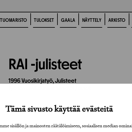
TUOMARISTO
TULOKSET
GAALA
NÄYTTELY
ARKISTO
RAI -julisteet
1996
Vuosikirjatyö,
Julisteet
Työhön osallistuneet henkilöt / tahot:
Tämä sivusto käyttää evästeitä
e sisällön ja mainosten räätälöimiseen, sosiaalisen median omina