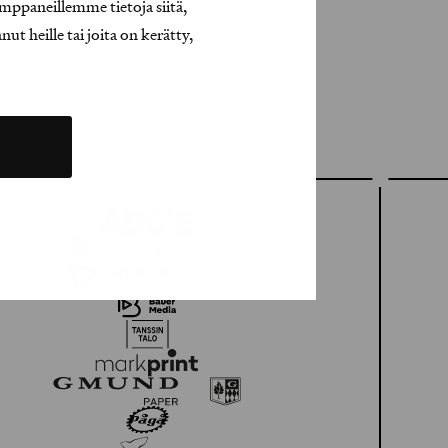
mppaneillemme tietoja siitä,
t heille tai joita on kerätty,