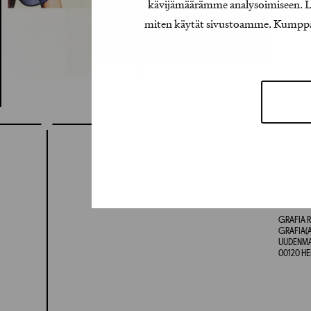
kävijämäärämme analysoimiseen. Lis
miten käytät sivustoamme. Kumppanimm
GRAFIA R
GRAFIA(A
UUDENMAA
00120 HE