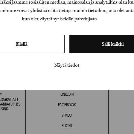
äksi jaamme sosiaalisen median, mainosalan ja analytiikka-alan ku
e voivat yhdistää näitä tietoja muihin tietoihin, joita olet antanu
kun olet käyttänyt heidän palvelujaan.
Kiellä
Salli kaikki
Näytä tiedot
INSTAGRAM
LINKEDIN
Y
T)GRAFIA.FI
NKATU 11 B 9,
FACEBOOK
LSINKI
VIMEO
FLICKR