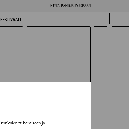
IN ENGLISH
KIRJAUDU SISÄÄN
FESTIVAALI
isuuksien tukemiseen ja