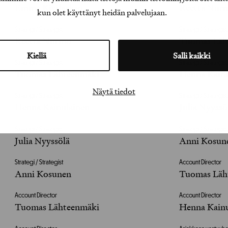
Emma Kivilaakso
Reetta Nur
kun olet käyttänyt heidän palvelujaan.
Strategi / Strategist
Strategi / Strategist
Reetta Nurmo
Tuomas Läh
Kiellä
Salli kaikki
Strategi / Strategist
Strategi / Strategist
Tuomas Lähteenmäki
Henna Kainu
Näytä tiedot
Strategi / Strategist
Strategi / Strategist
Henna Kainulainen
Julia Nyyssö
Strategi / Strategist
Strategi / Strategist
Julia Nyyssölä
Anni Kosun
Strategi / Strategist
Account Director
Anni Kosunen
Tuomas Läh
Account Director
Account Director
Tuomas Lähteenmäki
Henna Kainu