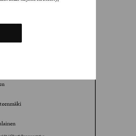
mo
teenmäki
lainen
lä
en
teenmäki
lainen