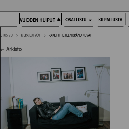
Siirry
suoraan
VUODEN HUIPUT
sisältöön
VUODEN HUIPUT
KILPAILUSTA
OSALLISTU
ETUSIVU
KILPAILUTYÖT
RAKETTITIETEEN BRÄNDIKUVAT
Arkisto