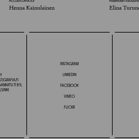
Account Director
Asiakkaan vastuuhen
Henna Kainulainen
Elina Turun
INSTAGRAM
LINKEDIN
Y
T)GRAFIA.FI
NKATU 11 B 9,
FACEBOOK
LSINKI
VIMEO
FLICKR