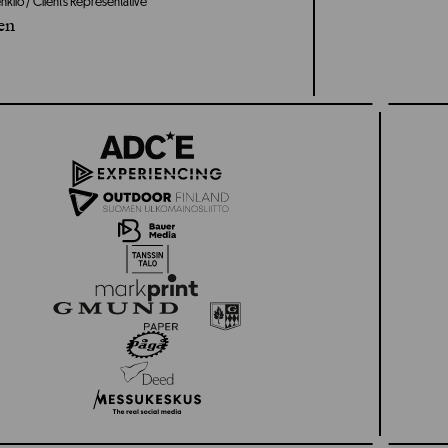
kilö / Client’s Representative
en