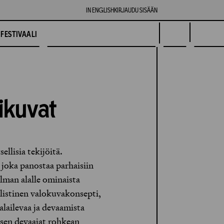
IN ENGLISH
KIRJAUDU SISÄÄN
FESTIVAALI
ikuvat
llisia tekijöitä.
 joka panostaa parhaisiin
 ilman alalle ominaista
alistinen valokuvakonsepti,
alailevaa ja devaamista
 sen devaajat rohkean