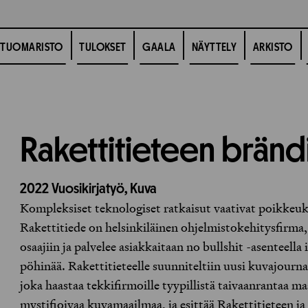
TUOMARISTO
TULOKSET
GAALA
NÄYTTELY
ARKISTO
Rakettitieteen bränd
2022
Vuosikirjatyö,
Kuva
Kompleksiset teknologiset ratkaisut vaativat poikkeukse
Rakettitiede on helsinkiläinen ohjelmistokehitysfirma,
osaajiin ja palvelee asiakkaitaan no bullshit -asenteella
pöhinää. Rakettitieteelle suunniteltiin uusi kuvajourn
joka haastaa tekkifirmoille tyypillistä taivaanrantaa ma
mystifioivaa kuvamaailmaa, ja esittää Rakettitieteen ja