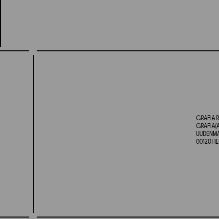
GRAFIA R
GRAFIA(A
UUDENMAA
00120 HE