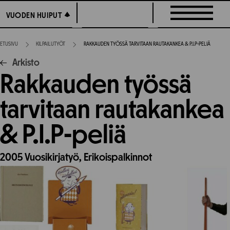
Siirry
VUODEN HUIPUT
VUODEN HUIPUT
suoraan
sisältöön
ETUSIVU
KILPAILUTYÖT
RAKKAUDEN TYÖSSÄ TARVITAAN RAUTAKANKEA & P.I.P-PELIÄ
Arkisto
Rakkauden työssä
tarvitaan rautakankea
& P.I.P-peliä
2005
Vuosikirjatyö,
Erikoispalkinnot