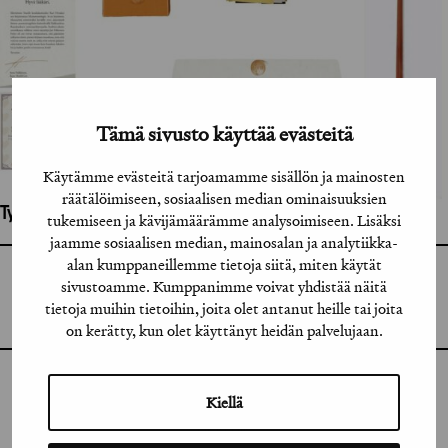
Tämä sivusto käyttää evästeitä
Käytämme evästeitä tarjoamamme sisällön ja mainosten
räätälöimiseen, sosiaalisen median ominaisuuksien
Työhön osallistuneet henkilöt / tahot:
tukemiseen ja kävijämäärämme analysoimiseen. Lisäksi
jaamme sosiaalisen median, mainosalan ja analytiikka-
alan kumppaneillemme tietoja siitä, miten käytät
GRAFIA RY
sivustoamme. Kumppanimme voivat yhdistää näitä
GRAFIA(AT)GRAFIA.FI
UUDENMAANKATU 11 B 9,
tietoja muihin tietoihin, joita olet antanut heille tai joita
00120 HELSINKI
on kerätty, kun olet käyttänyt heidän palvelujaan.
INSTAGRAM
Kiellä
LINKEDIN