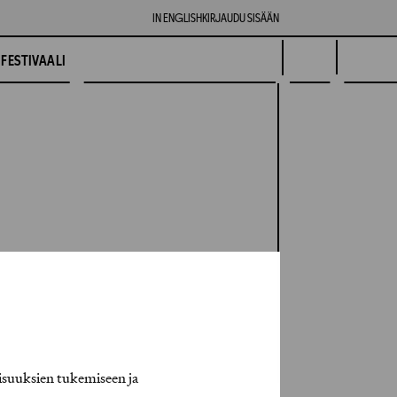
IN ENGLISH
KIRJAUDU SISÄÄN
FESTIVAALI
isuuksien tukemiseen ja