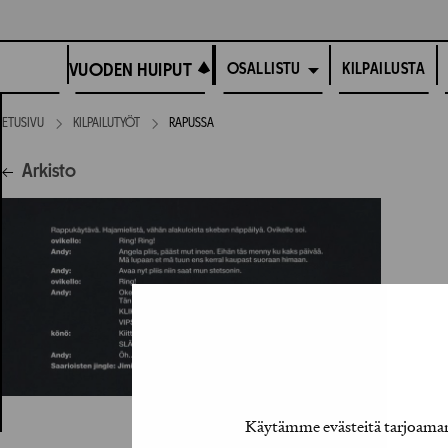
Siirry
suoraan
VUODEN HUIPUT
sisältöön
VUODEN HUIPUT
KILPAILUSTA
OSALLISTU
ETUSIVU
KILPAILUTYÖT
RAPUSSA
Arkisto
Käytämme evästeitä tarjoamamm