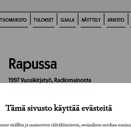
TUOMARISTO
TULOKSET
GAALA
NÄYTTELY
ARKISTO
Rapussa
1997
Vuosikirjatyö,
Radiomainonta
Työhön osallistuneet henkilöt / tahot:
Tämä sivusto käyttää evästeitä
e sisällön ja mainosten räätälöimiseen, sosiaalisen median omina