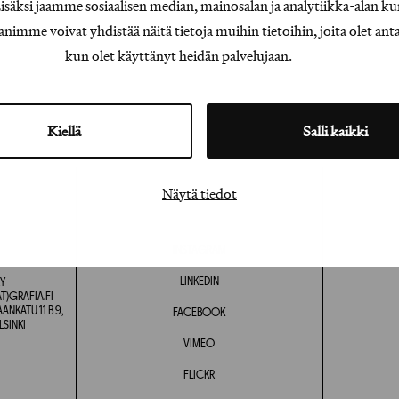
äksi jaamme sosiaalisen median, mainosalan ja analytiikka-alan ku
e voivat yhdistää näitä tietoja muihin tietoihin, joita olet antanu
kun olet käyttänyt heidän palvelujaan.
Kiellä
Salli kaikki
Näytä tiedot
INSTAGRAM
LINKEDIN
Y
T)GRAFIA.FI
NKATU 11 B 9,
FACEBOOK
LSINKI
VIMEO
FLICKR