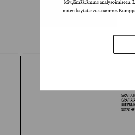
kävijämäärämme analysoimiseen. Lis
miten käytät sivustoamme. Kumppanimm
GRAFIA R
GRAFIA(A
UUDENMAA
00120 HE