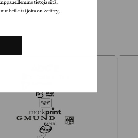
mppaneillemme tietoja siitä,
t heille tai joita on kerätty,