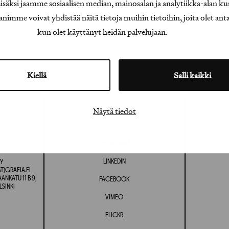
äksi jaamme sosiaalisen median, mainosalan ja analytiikka-alan ku
e voivat yhdistää näitä tietoja muihin tietoihin, joita olet antanu
kun olet käyttänyt heidän palvelujaan.
Kiellä
Salli kaikki
Näytä tiedot
INSTAGRAM
LINKEDIN
Y
T)GRAFIA.FI
NKATU 11 B 9,
FACEBOOK
LSINKI
VIMEO
FLICKR