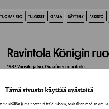
TUOMARISTO
TULOKSET
GAALA
NÄYTTELY
ARKISTO
Ravintola Königin ruo
1987
Vuosikirjatyö,
Graafinen muotoilu
Työhön osallistuneet henkilöt / tahot:
Tämä sivusto käyttää evästeitä
e sisällön ja mainosten räätälöimiseen, sosiaalisen median omina