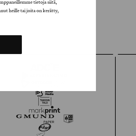
mppaneillemme tietoja siitä,
t heille tai joita on kerätty,