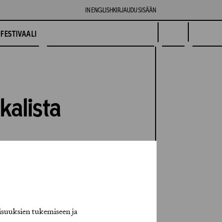
IN ENGLISH
KIRJAUDU SISÄÄN
FESTIVAALI
kalista
isuuksien tukemiseen ja