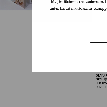
kävijämäärämme analysoimiseen. Lis
miten käytät sivustoamme. Kumppanimm
GRAFIA R
GRAFIA(A
UUDENMAA
00120 HE