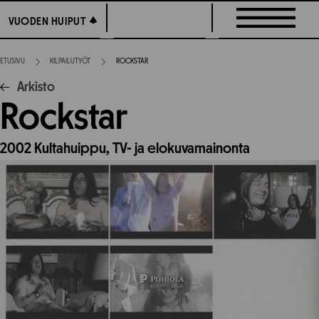
Siirry
VUODEN HUIPUT
VUODEN HUIPUT
suoraan
sisältöön
ETUSIVU
KILPAILUTYÖT
ROCKSTAR
Arkisto
Rockstar
2002
Kultahuippu,
TV- ja elokuvamainonta