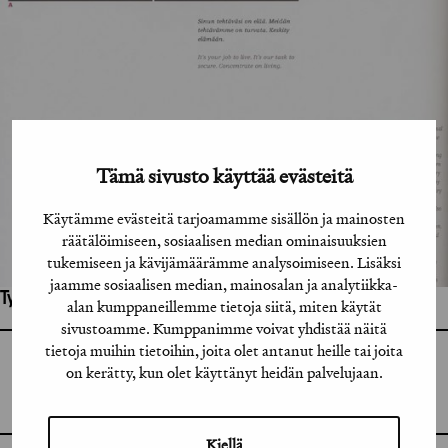
Tämä sivusto käyttää evästeitä
Käytämme evästeitä tarjoamamme sisällön ja mainosten
räätälöimiseen, sosiaalisen median ominaisuuksien
tukemiseen ja kävijämäärämme analysoimiseen. Lisäksi
jaamme sosiaalisen median, mainosalan ja analytiikka-
Työhön osallistuneet henkilöt / tahot:
alan kumppaneillemme tietoja siitä, miten käytät
sivustoamme. Kumppanimme voivat yhdistää näitä
tietoja muihin tietoihin, joita olet antanut heille tai joita
GRAFIA RY
on kerätty, kun olet käyttänyt heidän palvelujaan.
GRAFIA(AT)GRAFIA.FI
UUDENMAANKATU 11 B 9,
00120 HELSINKI
Kiellä