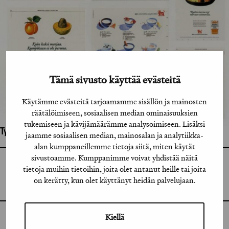
Tämä sivusto käyttää evästeitä
Käytämme evästeitä tarjoamamme sisällön ja mainosten
räätälöimiseen, sosiaalisen median ominaisuuksien
tukemiseen ja kävijämäärämme analysoimiseen. Lisäksi
Työhön osallistuneet henkilöt / tahot:
jaamme sosiaalisen median, mainosalan ja analytiikka-
alan kumppaneillemme tietoja siitä, miten käytät
sivustoamme. Kumppanimme voivat yhdistää näitä
GRAFIA RY
tietoja muihin tietoihin, joita olet antanut heille tai joita
GRAFIA(AT)GRAFIA.FI
UUDENMAANKATU 11 B 9,
on kerätty, kun olet käyttänyt heidän palvelujaan.
00120 HELSINKI
Kiellä
INSTAGRAM