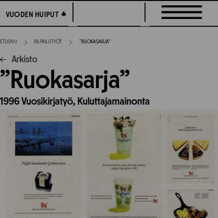
Siirry
VUODEN HUIPUT
VUODEN HUIPUT
suoraan
sisältöön
ETUSIVU
KILPAILUTYÖT
”RUOKASARJA”
Arkisto
”Ruokasarja”
1996
Vuosikirjatyö,
Kuluttajamainonta