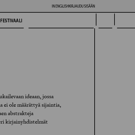
IN ENGLISH
KIRJAUDU SISÄÄN
FESTIVAALI
kailevaan ideaan, jossa
ei ole määrättyä sijaintia,
aen abstrakteja
ri kirjainyhdistelmät