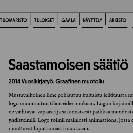
TUOMARISTO
TULOKSET
GAALA
NÄYTTELY
ARKISTO
Saastamoisen säätiö
2014
Vuosikirjatyö,
Graafinen muotoilu
Mustavalkoinen ilme pohjautuu kultaista leikkausta mu
logo muuntautuu tilanteiden mukaan. Logon kirjaimilla 
ne vaihtavat vapaasti ja satunnaisesti paikkaa muodost
yhdistelmiä. Logo toimii mainiosti animaationa, jossa e
muuttavat loputtomasti muotoaan.