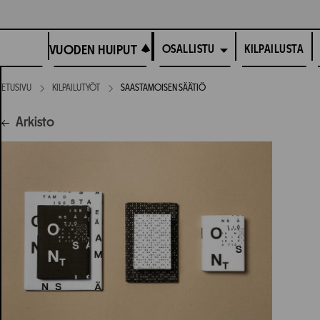
Siirry
suoraan
VUODEN HUIPUT
sisältöön
VUODEN HUIPUT
KILPAILUSTA
OSALLISTU
ETUSIVU
KILPAILUTYÖT
SAASTAMOISEN SÄÄTIÖ
Arkisto