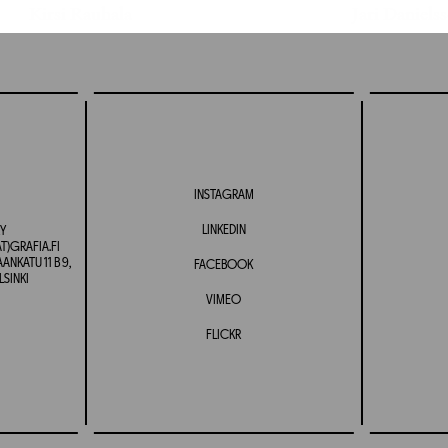
Kirsi Rauhala
Jari Daniels
INSTAGRAM
LINKEDIN
Y
T)GRAFIA.FI
NKATU 11 B 9,
FACEBOOK
LSINKI
VIMEO
FLICKR