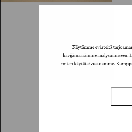
Käytämme evästeitä tarjoamamm
kävijämäärämme analysoimiseen. Lis
miten käytät sivustoamme. Kumppanimm