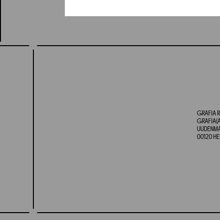
GRAFIA R
GRAFIA(A
UUDENMAA
00120 HE