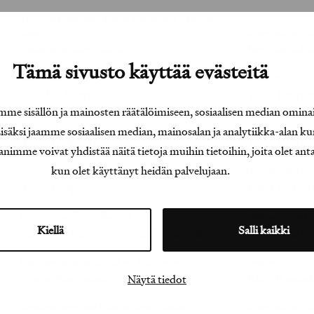
Työhön osallistuneet henkilöt / tahot:
Tilaaja
Strategiajohtaja /
Saastamoisen säätiö
Jari Daniels
Tämä sivusto käyttää evästeitä
Mainostoimisto
Art Director
Kuudes Kerros
Tony Eräpu
e sisällön ja mainosten räätälöimiseen, sosiaalisen median omina
Art Director
Senior Designer
äksi jaamme sosiaalisen median, mainosalan ja analytiikka-alan ku
Tony Eräpuro
Tony Eräpu
e voivat yhdistää näitä tietoja muihin tietoihin, joita olet antanu
kun olet käyttänyt heidän palvelujaan.
Senior Designer
Projektijohtaja / P
Tony Eräpuro
Päivi Korte
Projektijohtaja / Project Manager
Asiakkaan vastuuhen
Kiellä
Salli kaikki
Päivi Korteniemi, Sonja Söderholm
Marja Kartt
Asiakkaan vastuuhenkilö / Client’s Representative
Graafinen viimeiste
Marja Karttunen
Kirsi Rauhal
Näytä tiedot
Graafinen viimeistelijä / Graphic Design Assistant
Strategiajohtaja /