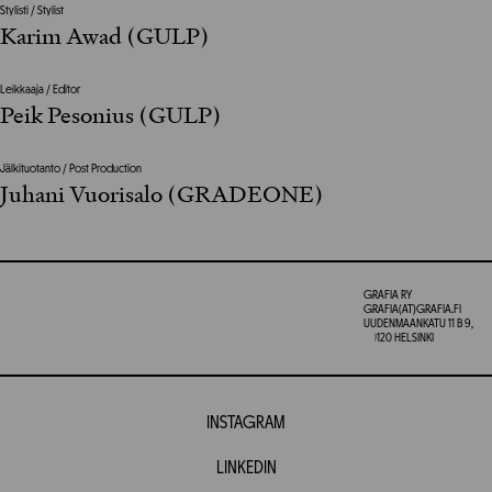
Stylisti / Stylist
Karim Awad (GULP)
Leikkaaja / Editor
Peik Pesonius (GULP)
Jälkituotanto / Post Production
Juhani Vuorisalo (GRADEONE)
GRAFIA RY
GRAFIA(AT)GRAFIA.FI
UUDENMAANKATU 11 B 9,
00120 HELSINKI
INSTAGRAM
LINKEDIN