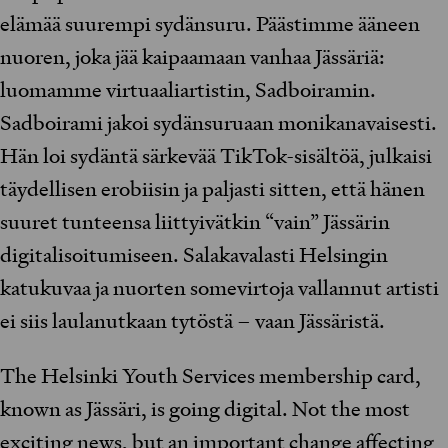
elämää suurempi sydänsuru. Päästimme ääneen
nuoren, joka jää kaipaamaan vanhaa Jässäriä:
luomamme virtuaaliartistin, Sadboiramin.
Sadboirami jakoi sydänsuruaan monikanavaisesti.
Hän loi sydäntä särkevää TikTok-sisältöä, julkaisi
täydellisen erobiisin ja paljasti sitten, että hänen
suuret tunteensa liittyivätkin “vain” Jässärin
digitalisoitumiseen. Salakavalasti Helsingin
katukuvaa ja nuorten somevirtoja vallannut artisti
ei siis laulanutkaan tytöstä – vaan Jässäristä.
The Helsinki Youth Services membership card,
known as Jässäri, is going digital. Not the most
exciting news, but an important change affecting