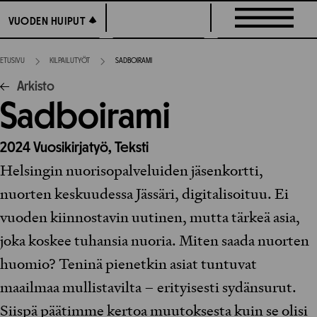
Siirry
VUODEN HUIPUT
VUODEN HUIPUT
suoraan
sisältöön
ETUSIVU
KILPAILUTYÖT
SADBOIRAMI
Arkisto
Sadboirami
2024
Vuosikirjatyö,
Teksti
Helsingin nuorisopalveluiden jäsenkortti,
nuorten keskuudessa Jässäri, digitalisoituu. Ei
vuoden kiinnostavin uutinen, mutta tärkeä asia,
joka koskee tuhansia nuoria. Miten saada nuorten
huomio? Teninä pienetkin asiat tuntuvat
maailmaa mullistavilta – erityisesti sydänsurut.
Siispä päätimme kertoa muutoksesta kuin se olisi