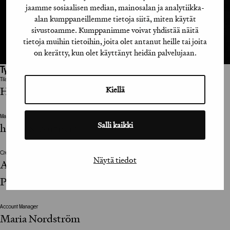
jaamme sosiaalisen median, mainosalan ja analytiikka-
alan kumppaneillemme tietoja siitä, miten käytät
sivustoamme. Kumppanimme voivat yhdistää näitä
tietoja muihin tietoihin, joita olet antanut heille tai joita
on kerätty, kun olet käyttänyt heidän palvelujaan.
Työhön osallistuneet henkilöt / tahot:
Tilaaja
Helsingin kaupunki
Kiellä
Mainostoimisto
Salli kaikki
hasan & partners
Creative
Näytä tiedot
Ayan Aden Ashur Munge Noel Kipre Kasperi
Paananen
Account Manager
Maria Nordström