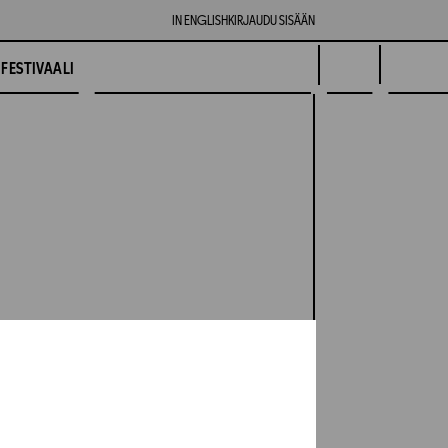
IN ENGLISH
KIRJAUDU SISÄÄN
FESTIVAALI