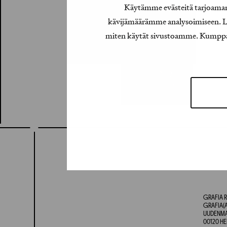
Käytämme evästeitä tarjoamamm
kävijämäärämme analysoimiseen. Lis
miten käytät sivustoamme. Kumppanimm
GRAFIA R
GRAFIA(A
UUDENMAA
00120 HE