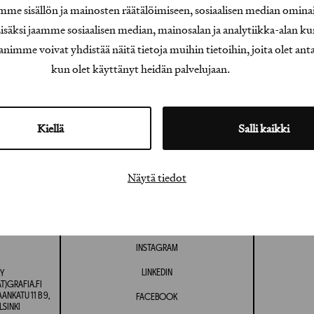
e sisällön ja mainosten räätälöimiseen, sosiaalisen median omina
äksi jaamme sosiaalisen median, mainosalan ja analytiikka-alan ku
e voivat yhdistää näitä tietoja muihin tietoihin, joita olet antanu
kun olet käyttänyt heidän palvelujaan.
Kiellä
Salli kaikki
Näytä tiedot
INSTAGRAM
LINKEDIN
Y
T)GRAFIA.FI
NKATU 11 B 9,
FACEBOOK
LSINKI