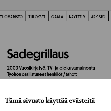
TUOMARISTO
TULOKSET
GAALA
NÄYTTELY
ARKISTO
Sadegrillaus
2003
Vuosikirjatyö,
TV- ja elokuvamainonta
Työhön osallistuneet henkilöt / tahot:
Tämä sivusto käyttää evästeitä