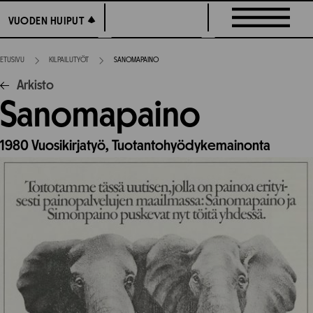
Siirry
VUODEN HUIPUT
VUODEN HUIPUT
suoraan
sisältöön
ETUSIVU
KILPAILUTYÖT
SANOMAPAINO
Arkisto
Sanomapaino
1980
Vuosikirjatyö,
Tuotantohyödykemainonta