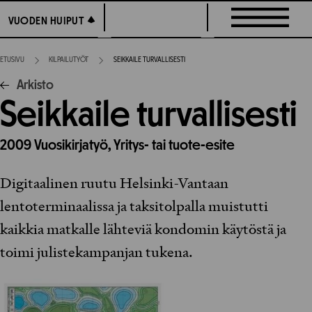
Siirry
VUODEN HUIPUT
VUODEN HUIPUT
suoraan
sisältöön
ETUSIVU
KILPAILUTYÖT
SEIKKAILE TURVALLISESTI
Arkisto
Seikkaile turvallisesti
2009
Vuosikirjatyö,
Yritys- tai tuote-esite
Digitaalinen ruutu Helsinki-Vantaan
lentoterminaalissa ja taksitolpalla muistutti
kaikkia matkalle lähteviä kondomin käytöstä ja
toimi julistekampanjan tukena.