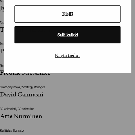
Art Director
Jyrki Poutanen
Kiellä
Copywriter
Timo Silvennoinen
Salli kaikki
Projektinjohto / Project Management
Päivi Tuomisto
Näytä tiedot
Graafinen suunnittelija / Graphic Designer
Fredrik StÃ¼rmer
Strategiajohtaja / Strategy Manager
David Gamrasni
3D-animointi / 3D animation
Atte Nurminen
Kuvittaja / Illustrator