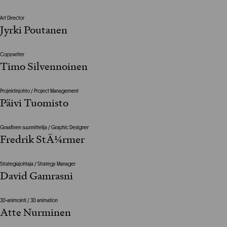
Art Director
Jyrki Poutanen
Copywriter
Timo Silvennoinen
Projektinjohto / Project Management
Päivi Tuomisto
Graafinen suunnittelija / Graphic Designer
Fredrik StÃ¼rmer
Strategiajohtaja / Strategy Manager
David Gamrasni
3D-animointi / 3D animation
Atte Nurminen