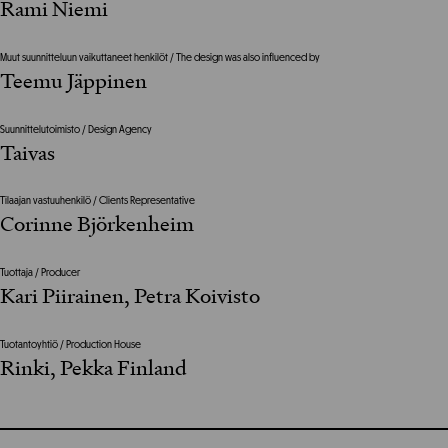
Rami Niemi
Muut suunnitteluun vaikuttaneet henkilöt / The design was also influenced by
Teemu Jäppinen
Suunnittelutoimisto / Design Agency
Taivas
Tilaajan vastuuhenkilö / Clients Representative
Corinne Björkenheim
Tuottaja / Producer
Kari Piirainen, Petra Koivisto
Tuotantoyhtiö / Production House
Rinki, Pekka Finland