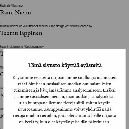
Kuvittaja / Illustrator
Rami Niemi
Muut suunnitteluun vaikuttaneet henkilöt / The design was also influenced by
Teemu Jäppinen
Suunnittelutoimisto / Design Agency
Taivas
Tämä sivusto käyttää evästeitä
Tilaajan vastuuhenkilö / Clients Representative
Corinne Björkenheim
Käytämme evästeitä tarjoamamme sisällön ja mainosten
räätälöimiseen, sosiaalisen median ominaisuuksien
tukemiseen ja kävijämäärämme analysoimiseen. Lisäksi
Tuottaja / Producer
Kari Piirainen, Petra Koivisto
jaamme sosiaalisen median, mainosalan ja analytiikka-
alan kumppaneillemme tietoja siitä, miten käytät
sivustoamme. Kumppanimme voivat yhdistää näitä
Tuotantoyhtiö / Production House
Rinki, Pekka Finland
tietoja muihin tietoihin, joita olet antanut heille tai joita
on kerätty, kun olet käyttänyt heidän palvelujaan.