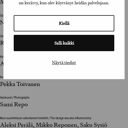
Muotohiomo
on kerätty, kun olet käyttänyt heidän palvelujaan.
Graafinen suunnittelija
Noa Bembibre, Aki Suvanto, Rasmus Snabb
Kiellä
Graafinen viimeistelijä
Rasmus Snabb
Salli kaikki
Asiakkaan vastuuhenkilö / Clients Representative
Näytä tiedot
Anu Syrmä, Kaisa Lekola
Projektinjohto / Project Management
Pekka Toivanen
Valokuvat / Photographs
Sami Repo
Muut suunnitteluun vaikuttaneet henkilöt / The design was also influenced by
Aleksi Perälä, Mikko Reponen, Saku Sysiö