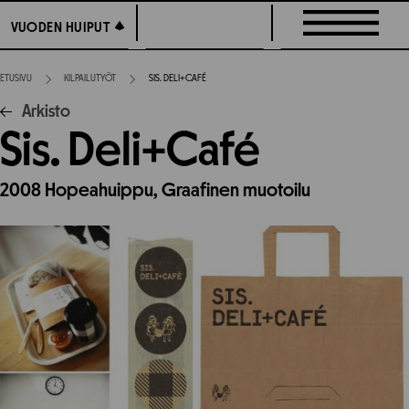
Siirry
VUODEN HUIPUT
VUODEN HUIPUT
suoraan
sisältöön
ETUSIVU
KILPAILUTYÖT
SIS. DELI+CAFÉ
Arkisto
Sis. Deli+Café
2008
Hopeahuippu,
Graafinen muotoilu