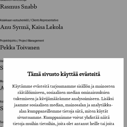
Graafinen viimeistelijä
Rasmus Snabb
Asiakkaan vastuuhenkilö / Clients Representative
Anu Syrmä, Kaisa Lekola
Projektinjohto / Project Management
Pekka Toivanen
Valokuvat / Photographs
Sami Repo
Tämä sivusto käyttää evästeitä
Muut suunnitteluun vaikuttaneet henkilöt / The design was also influenced by
Käytämme evästeitä tarjoamamme sisällön ja mainosten
Aleksi Perälä, Mikko Reponen, Saku Sysiö
räätälöimiseen, sosiaalisen median ominaisuuksien
tukemiseen ja kävijämäärämme analysoimiseen. Lisäksi
Asiakas / Client
jaamme sosiaalisen median, mainosalan ja analytiikka-
Sis. Deli Café
alan kumppaneillemme tietoja siitä, miten käytät
sivustoamme. Kumppanimme voivat yhdistää näitä
tietoja muihin tietoihin, joita olet antanut heille tai joita
Suunnittelutoimisto / Design Agency