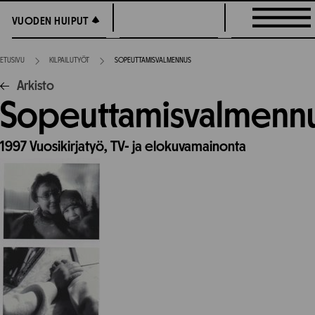
Siirry
VUODEN HUIPUT
VUODEN HUIPUT
suoraan
sisältöön
ETUSIVU
KILPAILUTYÖT
SOPEUTTAMISVALMENNUS
Arkisto
Sopeuttamisvalmenn
1997
Vuosikirjatyö,
TV- ja elokuvamainonta