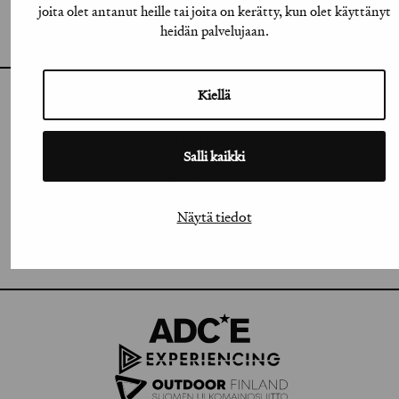
GRAFIA RY
joita olet antanut heille tai joita on kerätty, kun olet käyttänyt
GRAFIA(AT)GRAFIA.FI
heidän palvelujaan.
UUDENMAANKATU 11 B 9,
00120 HELSINKI
Kiellä
INSTAGRAM
LINKEDIN
Salli kaikki
FACEBOOK
Näytä tiedot
VIMEO
FLICKR