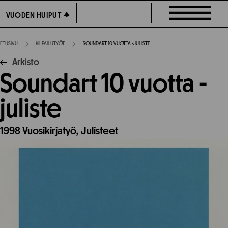
Siirry
VUODEN HUIPUT
VUODEN HUIPUT
suoraan
sisältöön
ETUSIVU
KILPAILUTYÖT
SOUNDART 10 VUOTTA -JULISTE
Arkisto
Soundart 10 vuotta -
juliste
1998
Vuosikirjatyö,
Julisteet