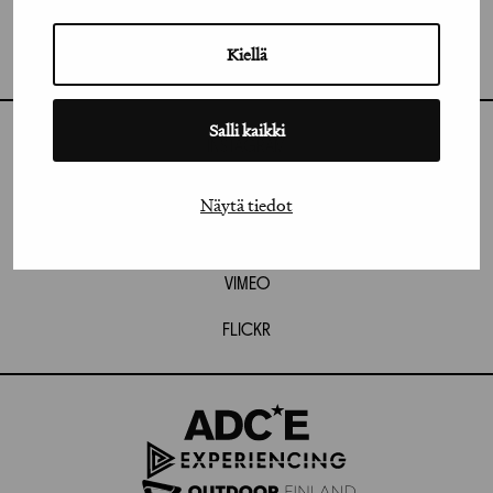
GRAFIA RY
GRAFIA(AT)GRAFIA.FI
Kiellä
UUDENMAANKATU 11 B 9,
00120 HELSINKI
Salli kaikki
INSTAGRAM
LINKEDIN
Näytä tiedot
FACEBOOK
VIMEO
FLICKR