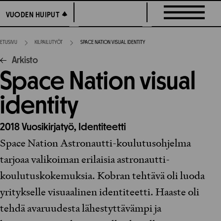
Siirry
VUODEN HUIPUT
VUODEN HUIPUT
suoraan
sisältöön
ETUSIVU
KILPAILUTYÖT
SPACE NATION VISUAL IDENTITY
Arkisto
Space Nation visual
identity
2018
Vuosikirjatyö,
Identiteetti
Space Nation Astronautti-koulutusohjelma
tarjoaa valikoiman erilaisia astronautti-
koulutuskokemuksia. Kobran tehtävä oli luoda
yritykselle visuaalinen identiteetti. Haaste oli
tehdä avaruudesta lähestyttävämpi ja