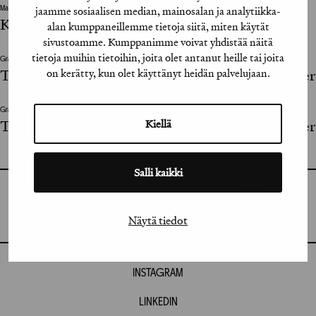
jaamme sosiaalisen median, mainosalan ja analytiikka-
Mainostoimisto
Kobra Agency
alan kumppaneillemme tietoja siitä, miten käytät
sivustoamme. Kumppanimme voivat yhdistää näitä
tietoja muihin tietoihin, joita olet antanut heille tai joita
Graafinen suunnittelija / Graphic Designer
on kerätty, kun olet käyttänyt heidän palvelujaan.
Tuukka Koivisto, James Zambra, Andreas Ebneter
Graafinen suunnittelija / Graphic Designer
Kiellä
Tuukka Koivisto, James Zambra, Andreas Ebneter
Salli kaikki
GRAFIA RY
GRAFIA(AT)GRAFIA.FI
UUDENMAANKATU 11 B 9,
Näytä tiedot
00120 HELSINKI
INSTAGRAM
LINKEDIN