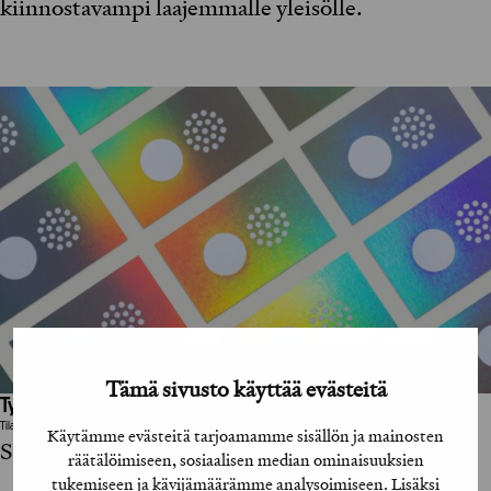
kiinnostavampi laajemmalle yleisölle.
Tämä sivusto käyttää evästeitä
Työhön osallistuneet henkilöt / tahot:
Tilaaja
Käytämme evästeitä tarjoamamme sisällön ja mainosten
Space Nation
räätälöimiseen, sosiaalisen median ominaisuuksien
tukemiseen ja kävijämäärämme analysoimiseen. Lisäksi