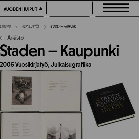
Siirry
VUODEN HUIPUT
VUODEN HUIPUT
suoraan
sisältöön
ETUSIVU
KILPAILUTYÖT
STADEN – KAUPUNKI
Arkisto
Staden – Kaupunki
2006
Vuosikirjatyö,
Julkaisugrafiika