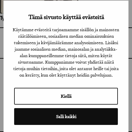
Tämä sivusto käyttää evästeitä
Työhön osallistuneet henkilöt / tahot:
Käytämme evästeitä tarjoamamme sisällön ja mainosten
räätälöimiseen, sosiaalisen median ominaisuuksien
GRAFIA RY
GRAFIA(AT)GRAFIA.FI
tukemiseen ja kävijämäärämme analysoimiseen. Lisäksi
UUDENMAANKATU 11 B 9,
jaamme sosiaalisen median, mainosalan ja analytiikka-
00120 HELSINKI
alan kumppaneillemme tietoja siitä, miten käytät
sivustoamme. Kumppanimme voivat yhdistää näitä
tietoja muihin tietoihin, joita olet antanut heille tai joita
INSTAGRAM
on kerätty, kun olet käyttänyt heidän palvelujaan.
LINKEDIN
Kiellä
FACEBOOK
VIMEO
Salli kaikki
FLICKR