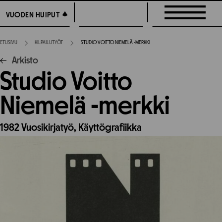
Siirry
VUODEN HUIPUT
VUODEN HUIPUT
suoraan
sisältöön
ETUSIVU
KILPAILUTYÖT
STUDIO VOITTO NIEMELÄ -MERKKI
Arkisto
Studio Voitto
Niemelä -merkki
1982
Vuosikirjatyö,
Käyttögrafiikka