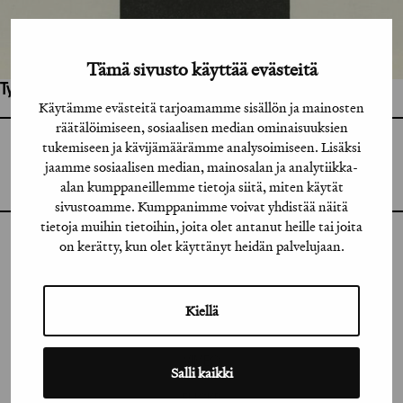
Tämä sivusto käyttää evästeitä
Työhön osallistuneet henkilöt / tahot:
Käytämme evästeitä tarjoamamme sisällön ja mainosten
räätälöimiseen, sosiaalisen median ominaisuuksien
tukemiseen ja kävijämäärämme analysoimiseen. Lisäksi
GRAFIA RY
GRAFIA(AT)GRAFIA.FI
jaamme sosiaalisen median, mainosalan ja analytiikka-
UUDENMAANKATU 11 B 9,
00120 HELSINKI
alan kumppaneillemme tietoja siitä, miten käytät
sivustoamme. Kumppanimme voivat yhdistää näitä
tietoja muihin tietoihin, joita olet antanut heille tai joita
on kerätty, kun olet käyttänyt heidän palvelujaan.
INSTAGRAM
LINKEDIN
Kiellä
FACEBOOK
VIMEO
Salli kaikki
FLICKR