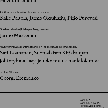
Päivi Korteniemi
Asiakkaan vastuuhenkilö / Clients Representative
Kalle Peltola, Jarmo Oksaharju, Pirjo Purovesi
Graafinen viimeistelijä / Graphic Design Assistant
Jarmo Mustonen
Muut suunnitteluun vaikuttaneet henkilöt / The design was also influenced by
Sari Laamanen, Suomalaisen Kirjakaupan
johtoryhmä, laaja joukko muuta henkilökuntaa
Kuvittaja / Illustrator
Georgi Eremenko
GRAFIA RY
GRAFIA(AT)GRAFIA.FI
UUDENMAANKATU 11 B 9,