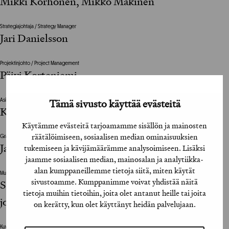
Mikki Korhonen, Mikko Mäkinen
Strategiajohtaja / Strategy Manager
Jari Danielsson
Projektinjohto / Project Management
Päivi Korteniemi
Tämä sivusto käyttää evästeitä
Asiakkaan vastuuhenkilö / Clients Representative
Kalle Peltola, Jarmo Oksaharju, Pirjo Purovesi
Käytämme evästeitä tarjoamamme sisällön ja mainosten
räätälöimiseen, sosiaalisen median ominaisuuksien
Graafinen viimeistelijä / Graphic Design Assistant
Jarmo Mustonen
tukemiseen ja kävijämäärämme analysoimiseen. Lisäksi
jaamme sosiaalisen median, mainosalan ja analytiikka-
alan kumppaneillemme tietoja siitä, miten käytät
Muut suunnitteluun vaikuttaneet henkilöt / The design was also influenced by
sivustoamme. Kumppanimme voivat yhdistää näitä
Sari Laamanen, Suomalaisen Kirjakaupan
tietoja muihin tietoihin, joita olet antanut heille tai joita
johtoryhmä, laaja joukko muuta henkilökuntaa
on kerätty, kun olet käyttänyt heidän palvelujaan.
Kuvittaja / Illustrator