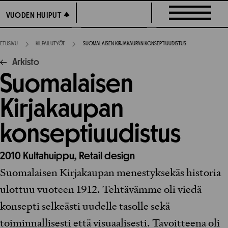
Siirry
VUODEN HUIPUT
VUODEN HUIPUT
suoraan
sisältöön
ETUSIVU
KILPAILUTYÖT
SUOMALAISEN KIRJAKAUPAN KONSEPTIUUDISTUS
Arkisto
Suomalaisen
Kirjakaupan
konseptiuudistus
2010
Kultahuippu,
Retail design
Suomalaisen Kirjakaupan menestyksekäs historia
ulottuu vuoteen 1912. Tehtävämme oli viedä
konsepti selkeästi uudelle tasolle sekä
toiminnallisesti että visuaalisesti. Tavoitteena oli