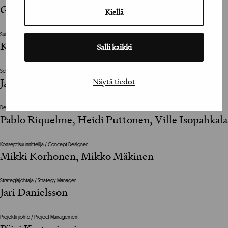
Georgi Eremenko
Kiellä
Suunnittelutoimisto / Design Agency
Kuudes Kerros
Salli kaikki
Senior Designer
Janne Kupiainen
Näytä tiedot
Designer
Pablo Riquelme, Heidi Puttonen, Ville Isopahkala
Konseptisuunnittelija / Concept Designer
Mikki Korhonen, Mikko Mäkinen
Strategiajohtaja / Strategy Manager
Jari Danielsson
Projektinjohto / Project Management