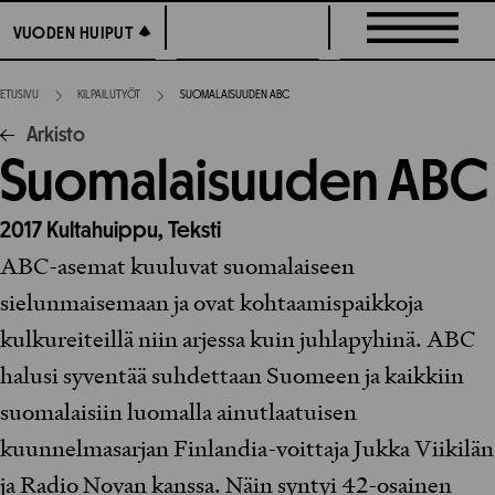
Siirry
VUODEN HUIPUT
VUODEN HUIPUT
suoraan
sisältöön
ETUSIVU
KILPAILUTYÖT
SUOMALAISUUDEN ABC
Arkisto
Suomalaisuuden ABC
2017
Kultahuippu,
Teksti
ABC-asemat kuuluvat suomalaiseen
sielunmaisemaan ja ovat kohtaamispaikkoja
kulkureiteillä niin arjessa kuin juhlapyhinä. ABC
halusi syventää suhdettaan Suomeen ja kaikkiin
suomalaisiin luomalla ainutlaatuisen
kuunnelmasarjan Finlandia-voittaja Jukka Viikilän
ja Radio Novan kanssa. Näin syntyi 42-osainen