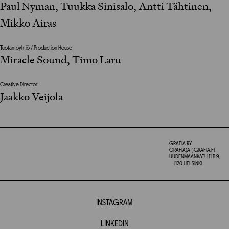
Paul Nyman, Tuukka Sinisalo, Antti Tähtinen,
Mikko Airas
Tuotantoyhtiö / Production House
Miracle Sound, Timo Laru
Creative Director
Jaakko Veijola
GRAFIA RY
GRAFIA(AT)GRAFIA.FI
UUDENMAANKATU 11 B 9,
00120 HELSINKI
INSTAGRAM
LINKEDIN