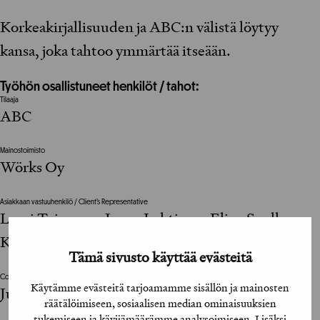
Korkeakirjallisuuden ja ABC:n välistä löytyy
kansa, joka tahtoo ymmärtää itseään.
Työhön osallistuneet henkilöt / tahot:
Tilaaja
ABC
Mainostoimisto
Wörks Oy
Asiakkaan vastuuhenkilö / Client’s Representative
Lauri Toivonen, Janne Lehtinen, Elina Snell-
Kalliomäki
Tämä sivusto käyttää evästeitä
Copywriter
Käytämme evästeitä tarjoamamme sisällön ja mainosten
Jukka Viikilä
räätälöimiseen, sosiaalisen median ominaisuuksien
tukemiseen ja kävijämäärämme analysoimiseen. Lisäksi