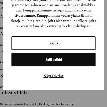
Muu suunnitteluun vaikuttanut henkilö / The design was also influenced by
jaamme sosiaalisen median, mainosalan ja analytiikka-
Paul Nyman, Tuukka Sinisalo, Antti Tähtinen,
alan kumppaneillemme tietoja siitä, miten käytät
Mikko Airas
sivustoamme. Kumppanimme voivat yhdistää näitä
tietoja muihin tietoihin, joita olet antanut heille tai joita
on kerätty, kun olet käyttänyt heidän palvelujaan.
Tuotantoyhtiö / Production House
Miracle Sound, Timo Laru
Kiellä
Creative Director
Jaakko Veijola
Salli kaikki
Asiakkaan vastuuhenkilö / Client’s Representative
Lauri Toivonen, Janne Lehtinen, Elina Snell-
Kalliomäki
Näytä tiedot
Copywriter
Jukka Viikilä
Muu suunnitteluun vaikuttanut henkilö / The design was also influenced by