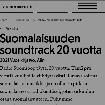
Siirry
VUODEN HUIPUT
VUODEN HUIPUT
suoraan
sisältöön
ETUSIVU
KILPAILUTYÖT
SUOMALAISUUDEN SOUNDTRACK 20 VUOTTA
Arkisto
Suomalaisuuden
soundtrack 20 vuotta
2021
Vuosikirjatyö,
Ääni
Radio Suomipop täytti 20 vuotta. Tämä piti
viestiä kuulijoille viihdyttävästi. Kanava soittaa
suomalaista musiikkia ja on ollut jo pitkään
suomalaisesssa radiokentässä, joten se kuuluu
osana suomalaisuuteen. Puhumme