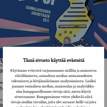
Tämä sivusto käyttää evästeitä
Työhön osallistuneet henkilöt / tahot:
Tilaaja
Käytämme evästeitä tarjoamamme sisällön ja mainosten
Radio Suomipop
räätälöimiseen, sosiaalisen median ominaisuuksien
tukemiseen ja kävijämäärämme analysoimiseen. Lisäksi
Mainostoimisto
jaamme sosiaalisen median, mainosalan ja analytiikka-
Nelonen Media
alan kumppaneillemme tietoja siitä, miten käytät
sivustoamme. Kumppanimme voivat yhdistää näitä
Copywriter
tietoja muihin tietoihin, joita olet antanut heille tai joita
Renny Järvinen, Kimmo Saarelainen, Petteri