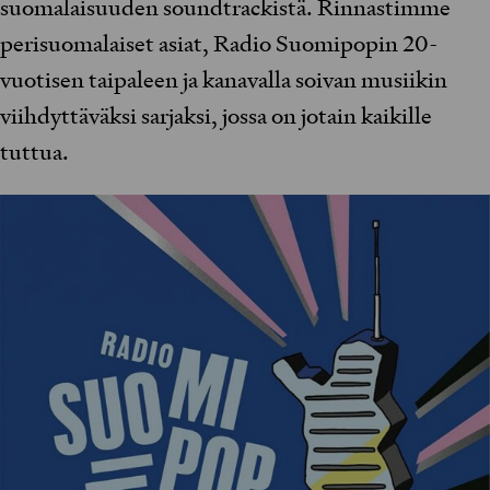
suomalaisuuden soundtrackistä. Rinnastimme
perisuomalaiset asiat, Radio Suomipopin 20-
vuotisen taipaleen ja kanavalla soivan musiikin
viihdyttäväksi sarjaksi, jossa on jotain kaikille
tuttua.